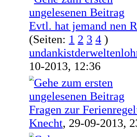
Evtl. hat jemand nen R
(Seiten:
1
2
3
4
)
undankistderweltenloh
10-2013, 12:36
Fragen zur Ferienrege
Knecht
,
29-09-2013, 2