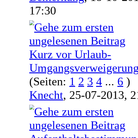
17:30
Kurz vor Urlaub-
Umgangsverweigerun
(Seiten:
1
2
3
4
...
6
)
Knecht
,
25-07-2013, 2