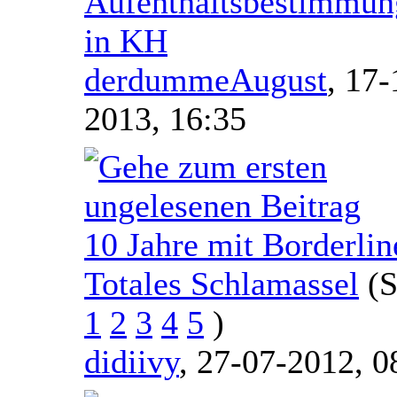
Aufenthaltsbestimmun
in KH
derdummeAugust
,
17-
2013, 16:35
10 Jahre mit Borderlin
Totales Schlamassel
(S
1
2
3
4
5
)
didiivy
,
27-07-2012, 0