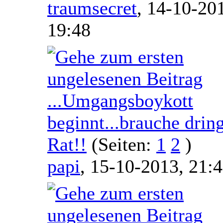
traumsecret
,
14-10-20
19:48
...Umgangsboykott
beginnt...brauche drin
Rat!!
(Seiten:
1
2
)
papi
,
15-10-2013, 21: