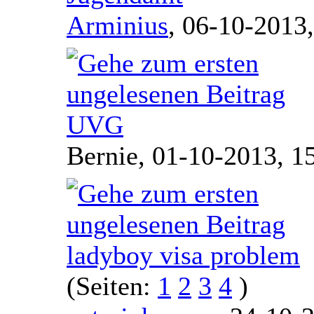
Arminius
,
06-10-2013,
UVG
Bernie,
01-10-2013, 1
ladyboy visa problem
(Seiten:
1
2
3
4
)