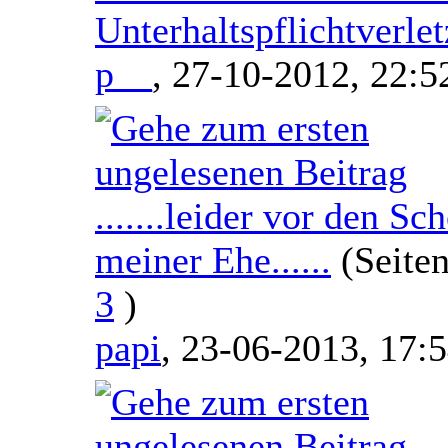
Unterhaltspflichtverle
p__
,
27-10-2012, 22:5
.......leider vor den Sc
meiner Ehe......
(Seite
3
)
papi
,
23-06-2013, 17: