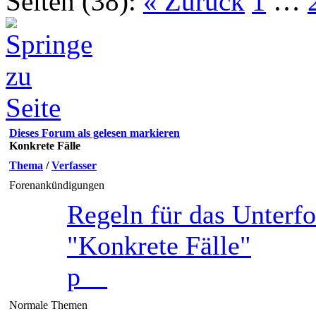
Seiten (38):
« Zurück
1
…
Dieses Forum als gelesen markieren
Konkrete Fälle
Thema
/
Verfasser
Forenankündigungen
Regeln für das Unterf
"Konkrete Fälle"
p__
Normale Themen