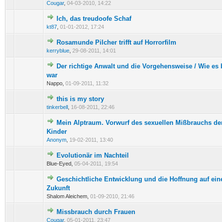
Cougar
,
04-03-2010, 14:22
Ich, das treudoofe Schaf
0 Bewertung(en) - 0 von 5 durchschnittlich
1
2
3
4
5
kt87
,
01-01-2012, 17:24
Rosamunde Pilcher trifft auf Horrorfilm
1 Bewertung(en) - 5 von 5 durchschnittlich
1
2
3
4
5
kerryblue
,
29-08-2011, 14:01
Der richtige Anwalt und die Vorgehensweise / Wie es 
1 Bewertung(en) - 1 von 5 durchschnittlich
1
2
3
4
5
war
Nappo,
01-09-2011, 11:32
this is my story
0 Bewertung(en) - 0 von 5 durchschnittlich
1
2
3
4
5
tinkerbell
,
16-08-2011, 22:46
Mein Alptraum. Vorwurf des sexuellen Mißbrauchs de
0 Bewertung(en) - 0 von 5 durchschnittlich
1
2
3
4
5
Kinder
Anonym
,
19-02-2011, 13:40
Evolutionär im Nachteil
0 Bewertung(en) - 0 von 5 durchschnittlich
1
2
3
4
5
Blue-Eyed,
05-04-2011, 19:54
Geschichtliche Entwicklung und die Hoffnung auf ein
0 Bewertung(en) - 0 von 5 durchschnittlich
1
2
3
4
5
Zukunft
Shalom Aleichem,
01-09-2010, 21:46
Missbrauch durch Frauen
0 Bewertung(en) - 0 von 5 durchschnittlich
1
2
3
4
5
Cougar
,
05-01-2011, 23:47