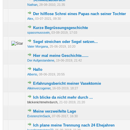
1 Bewertung(en) - 5 von 5 durchschnittlich
1
2
3
4
5
Nathan
,
28-08-2010, 21:35
Der hilflose Schrei eines Papas nach seiner Tochter
0 Bewertung(en) - 0 von 5 durchschnittlich
1
2
3
4
5
Alex
,
03-07-2021, 09:30
Kurze Begrüssungsgeschichte
0 Bewertung(en) - 0 von 5 durchschnittlich
1
2
3
4
5
spassmusssein
,
03-08-2019, 17:03
Segel streichen oder Segel setzen...
1 Bewertung(en) - 4 von 5 durchschnittlich
1
2
3
4
5
Vater Morgana
,
25-06-2019, 10:20
Hier mal meine Geschichte......
1 Bewertung(en) - 2 von 5 durchschnittlich
1
2
3
4
5
Der Aufgestandene
,
19-06-2019, 21:42
Hallo
0 Bewertung(en) - 0 von 5 durchschnittlich
1
2
3
4
5
Alberto
,
08-06-2019, 20:55
Erfahrungsbericht meiner Vasektomie
0 Bewertung(en) - 0 von 5 durchschnittlich
1
2
3
4
5
Alleinverzogener
,
16-03-2019, 18:27
Ich blicke da nicht mehr durch ...
1 Bewertung(en) - 1 von 5 durchschnittlich
1
2
3
4
5
blickenichtmehrdurch,
21-02-2019, 21:20
Meine verzweifelte Lage
0 Bewertung(en) - 0 von 5 durchschnittlich
1
2
3
4
5
ExistenzImSack
,
07-05-2017, 16:30
Ich plane meine Trennung nach 24 Ehejahren
0 Bewertung(en) - 0 von 5 durchschnittlich
1
2
3
4
5