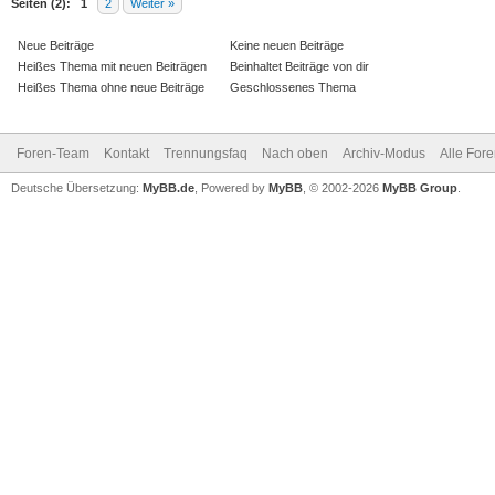
Seiten (2):
1
2
Weiter »
Neue Beiträge
Keine neuen Beiträge
Heißes Thema mit neuen Beiträgen
Beinhaltet Beiträge von dir
Heißes Thema ohne neue Beiträge
Geschlossenes Thema
Foren-Team
Kontakt
Trennungsfaq
Nach oben
Archiv-Modus
Alle For
Deutsche Übersetzung:
MyBB.de
, Powered by
MyBB
, © 2002-2026
MyBB Group
.