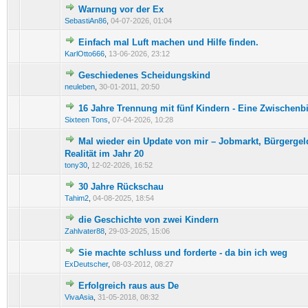
Warnung vor der Ex
0 Bewertung(en) - 0 von 5 durchschnittlich
1
2
3
4
5
SebastiAn86
,
04-07-2026, 01:04
Einfach mal Luft machen und Hilfe finden.
0 Bewertung(en) - 0 von 5 durchschnittlich
1
2
3
4
5
KarlOtto666
,
13-06-2026, 23:12
Geschiedenes Scheidungskind
1 Bewertung(en) - 5 von 5 durchschnittlich
1
2
3
4
5
neuleben
,
30-01-2011, 20:50
16 Jahre Trennung mit fünf Kindern - Eine Zwischenb
0 Bewertung(en) - 0 von 5 durchschnittlich
1
2
3
4
5
Sixteen Tons
,
07-04-2026, 10:28
Mal wieder ein Update von mir – Jobmarkt, Bürgerge
0 Bewertung(en) - 0 von 5 durchschnittlich
1
2
3
4
5
Realität im Jahr 20
tony30
,
12-02-2026, 16:52
30 Jahre Rückschau
0 Bewertung(en) - 0 von 5 durchschnittlich
1
2
3
4
5
Tahim2
,
04-08-2025, 18:54
die Geschichte von zwei Kindern
0 Bewertung(en) - 0 von 5 durchschnittlich
1
2
3
4
5
Zahlvater88
,
29-03-2025, 15:06
Sie machte schluss und forderte - da bin ich weg
0 Bewertung(en) - 0 von 5 durchschnittlich
1
2
3
4
5
ExDeutscher
,
08-03-2012, 08:27
Erfolgreich raus aus De
0 Bewertung(en) - 0 von 5 durchschnittlich
1
2
3
4
5
VivaAsia
,
31-05-2018, 08:32