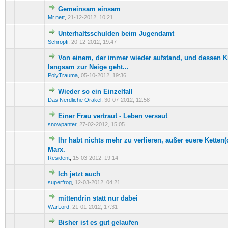
Gemeinsam einsam
0 Bewertung(en) - 0 von 5 durchschnittlich
1
2
3
4
5
Mr.nett
,
21-12-2012, 10:21
Unterhaltsschulden beim Jugendamt
0 Bewertung(en) - 0 von 5 durchschnittlich
1
2
3
4
5
Schröpfi
,
20-12-2012, 19:47
Von einem, der immer wieder aufstand, und dessen Kr
0 Bewertung(en) - 0 von 5 durchschnittlich
1
2
3
4
5
langsam zur Neige geht...
PolyTrauma
,
05-10-2012, 19:36
Wieder so ein Einzelfall
0 Bewertung(en) - 0 von 5 durchschnittlich
1
2
3
4
5
Das Nerdliche Orakel
,
30-07-2012, 12:58
Einer Frau vertraut - Leben versaut
0 Bewertung(en) - 0 von 5 durchschnittlich
1
2
3
4
5
snowpanter
,
27-02-2012, 15:05
Ihr habt nichts mehr zu verlieren, außer euere Ketten(
0 Bewertung(en) - 0 von 5 durchschnittlich
1
2
3
4
5
Marx.
Resident
,
15-03-2012, 19:14
Ich jetzt auch
0 Bewertung(en) - 0 von 5 durchschnittlich
1
2
3
4
5
superfrog
,
12-03-2012, 04:21
mittendrin statt nur dabei
0 Bewertung(en) - 0 von 5 durchschnittlich
1
2
3
4
5
WarLord
,
21-01-2012, 17:31
Bisher ist es gut gelaufen
0 Bewertung(en) - 0 von 5 durchschnittlich
1
2
3
4
5