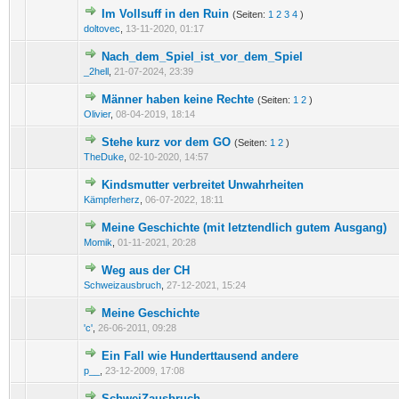
Im Vollsuff in den Ruin
(Seiten:
1
2
3
4
)
0 Bewertung(en) - 0 von 5 durchschnittlich
1
2
3
4
5
doltovec
,
13-11-2020, 01:17
Nach_dem_Spiel_ist_vor_dem_Spiel
0 Bewertung(en) - 0 von 5 durchschnittlich
1
2
3
4
5
_2hell
,
21-07-2024, 23:39
Männer haben keine Rechte
(Seiten:
1
2
)
0 Bewertung(en) - 0 von 5 durchschnittlich
1
2
3
4
5
Olivier
,
08-04-2019, 18:14
Stehe kurz vor dem GO
(Seiten:
1
2
)
0 Bewertung(en) - 0 von 5 durchschnittlich
1
2
3
4
5
TheDuke
,
02-10-2020, 14:57
Kindsmutter verbreitet Unwahrheiten
0 Bewertung(en) - 0 von 5 durchschnittlich
1
2
3
4
5
Kämpferherz
,
06-07-2022, 18:11
Meine Geschichte (mit letztendlich gutem Ausgang)
1 Bewertung(en) - 5 von 5 durchschnittlich
1
2
3
4
5
Momik
,
01-11-2021, 20:28
Weg aus der CH
1 Bewertung(en) - 5 von 5 durchschnittlich
1
2
3
4
5
Schweizausbruch
,
27-12-2021, 15:24
Meine Geschichte
0 Bewertung(en) - 0 von 5 durchschnittlich
1
2
3
4
5
'c'
,
26-06-2011, 09:28
Ein Fall wie Hunderttausend andere
3 Bewertung(en) - 3.67 von 5 durchschnittlich
1
2
3
4
5
p__
,
23-12-2009, 17:08
SchweiZausbruch