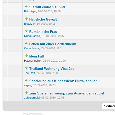
Sie will einfach zu viel
0 Bewertung(en) - 0 von 5 durchschnittlich
1
2
3
4
5
Flüchtiger
,
16-12-2010, 18:56
Häusliche Gewalt
0 Bewertung(en) - 0 von 5 durchschnittlich
1
2
3
4
5
Bluter
,
14-10-2010, 10:11
Rumänische Frau
0 Bewertung(en) - 0 von 5 durchschnittlich
1
2
3
4
5
RuddiRattlos
,
21-10-2010, 19:37
Leben mit einer Borderlinerin
0 Bewertung(en) - 0 von 5 durchschnittlich
1
2
3
4
5
Capablanca
,
03-09-2010, 11:11
Mein Fall
0 Bewertung(en) - 0 von 5 durchschnittlich
1
2
3
4
5
Hasserfuellter,
02-09-2010, 21:20
Thailand Wohnung Visa Job
0 Bewertung(en) - 0 von 5 durchschnittlich
1
2
3
4
5
Tee-Rak
,
26-03-2010, 23:06
Scheidung aus Kindessicht: Hurra, endlich!
1 Bewertung(en) - 5 von 5 durchschnittlich
1
2
3
4
5
expat
,
07-03-2010, 16:23
zum Sparen zu wenig, zum Auswandern zuviel
0 Bewertung(en) - 0 von 5 durchschnittlich
1
2
3
4
5
zahltgernviel
,
06-01-2010, 10:06