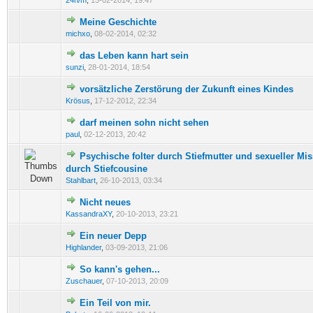
24h/m
,
15-02-2014, 19:47
Meine Geschichte
0 Bewertung(en) - 0 von 5 durchschnittlich
1
2
3
4
5
michxo
,
08-02-2014, 02:32
das Leben kann hart sein
0 Bewertung(en) - 0 von 5 durchschnittlich
1
2
3
4
5
sunzi
,
28-01-2014, 18:54
vorsätzliche Zerstörung der Zukunft eines Kindes
0 Bewertung(en) - 0 von 5 durchschnittlich
1
2
3
4
5
Krösus
,
17-12-2012, 22:34
darf meinen sohn nicht sehen
0 Bewertung(en) - 0 von 5 durchschnittlich
1
2
3
4
5
paul
,
02-12-2013, 20:42
Psychische folter durch Stiefmutter und sexueller Mi
0 Bewertung(en) - 0 von 5 durchschnittlich
1
2
3
4
5
durch Stiefcousine
Stahlbart
,
26-10-2013, 03:34
Nicht neues
0 Bewertung(en) - 0 von 5 durchschnittlich
1
2
3
4
5
KassandraXY
,
20-10-2013, 23:21
Ein neuer Depp
0 Bewertung(en) - 0 von 5 durchschnittlich
1
2
3
4
5
Highlander
,
03-09-2013, 21:06
So kann's gehen...
0 Bewertung(en) - 0 von 5 durchschnittlich
1
2
3
4
5
Zuschauer
,
07-10-2013, 20:09
Ein Teil von mir.
0 Bewertung(en) - 0 von 5 durchschnittlich
1
2
3
4
5