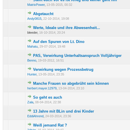
0 Bewertung(en) - 0 von 5 durchschnittlich
1
2
3
4
5
MatrixPower
,
13-05-2015, 00:32
Abgetaucht
0 Bewertung(en) - 0 von 5 durchschnittlich
1
2
3
4
5
Andy0815
,
22-10-2014, 19:08
Werte, Ideale und ihre Abwesenheit...
0 Bewertung(en) - 0 von 5 durchschnittlich
1
2
3
4
5
bleeder,
16-10-2014, 20:24
Auf den Spuren von Lt. Dino
0 Bewertung(en) - 0 von 5 durchschnittlich
1
2
3
4
5
Mahatu
,
29-07-2014, 19:48
PAS, Verwirkung Unterhaltsanspruch Volljähriger
0 Bewertung(en) - 0 von 5 durchschnittlich
1
2
3
4
5
Benno
,
19-03-2012, 16:51
Verwirkung wegen Prozessbetrug
0 Bewertung(en) - 0 von 5 durchschnittlich
1
2
3
4
5
Hunter
,
13-05-2014, 23:35
Manche Frauen so abgebrüht sein können
0 Bewertung(en) - 0 von 5 durchschnittlich
1
2
3
4
5
herbert.mayer.12979
,
13-04-2014, 23:10
So geht es auch
0 Bewertung(en) - 0 von 5 durchschnittlich
1
2
3
4
5
Zala
,
08-04-2014, 22:38
13 Jahre mit BLin und drei Kinder
0 Bewertung(en) - 0 von 5 durchschnittlich
1
2
3
4
5
EddiAhrend
,
24-03-2014, 23:36
Weiß jemand Rat ?
0 Bewertung(en) - 0 von 5 durchschnittlich
1
2
3
4
5