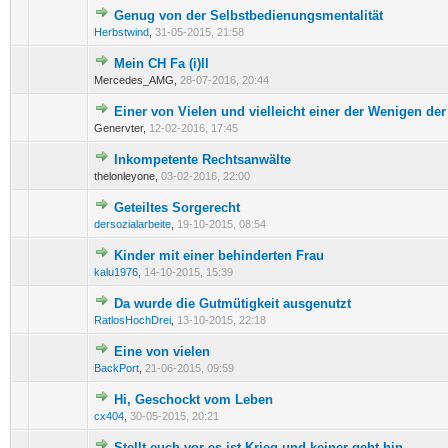
Genug von der Selbstbedienungsmentalität
0 Bewertung(en) - 0 von 5 durchschnittlich
1
2
3
4
5
Herbstwind
,
31-05-2015, 21:58
Mein CH Fa (i)ll
0 Bewertung(en) - 0 von 5 durchschnittlich
1
2
3
4
5
Mercedes_AMG,
28-07-2016, 20:44
Einer von Vielen und vielleicht einer der Wenigen der
0 Bewertung(en) - 0 von 5 durchschnittlich
1
2
3
4
5
Genervter,
12-02-2016, 17:45
Inkompetente Rechtsanwälte
0 Bewertung(en) - 0 von 5 durchschnittlich
1
2
3
4
5
thelonleyone,
03-02-2016, 22:00
Geteiltes Sorgerecht
0 Bewertung(en) - 0 von 5 durchschnittlich
1
2
3
4
5
dersozialarbeite
,
19-10-2015, 08:54
Kinder mit einer behinderten Frau
0 Bewertung(en) - 0 von 5 durchschnittlich
1
2
3
4
5
kalu1976
,
14-10-2015, 15:39
Da wurde die Gutmütigkeit ausgenutzt
0 Bewertung(en) - 0 von 5 durchschnittlich
1
2
3
4
5
RatlosHochDrei
,
13-10-2015, 22:18
Eine von vielen
0 Bewertung(en) - 0 von 5 durchschnittlich
1
2
3
4
5
BackPort
,
21-06-2015, 09:59
Hi, Geschockt vom Leben
0 Bewertung(en) - 0 von 5 durchschnittlich
1
2
3
4
5
cx404
,
30-05-2015, 20:21
Stellt euch vor es ist Krieg und keiner geht hin