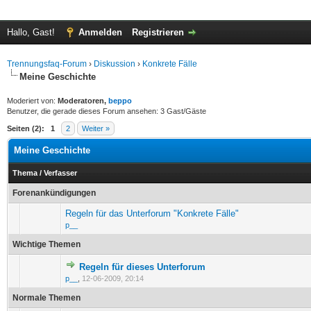
Hallo, Gast!
Anmelden
Registrieren
Trennungsfaq-Forum
›
Diskussion
›
Konkrete Fälle
Meine Geschichte
Moderiert von:
Moderatoren,
beppo
Benutzer, die gerade dieses Forum ansehen: 3 Gast/Gäste
Seiten (2):
1
2
Weiter »
Meine Geschichte
Thema
/
Verfasser
Forenankündigungen
Regeln für das Unterforum "Konkrete Fälle"
p__
Wichtige Themen
Regeln für dieses Unterforum
0 Bewertung(en) - 0 von 5 durchschnittlich
1
2
3
4
5
p__
,
12-06-2009, 20:14
Normale Themen