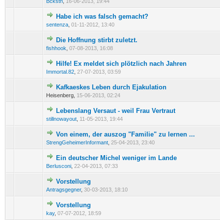
Bckstn
,
16-06-2013, 19:44
Habe ich was falsch gemacht?
1 Bewertung(en) - 5 von 5 durchschnittlich
1
2
3
4
5
sentenza
,
01-11-2012, 13:40
Die Hoffnung stirbt zuletzt.
0 Bewertung(en) - 0 von 5 durchschnittlich
1
2
3
4
5
fishhook
,
07-08-2013, 16:08
Hilfe! Ex meldet sich plötzlich nach Jahren
0 Bewertung(en) - 0 von 5 durchschnittlich
1
2
3
4
5
Immortal.82
,
27-07-2013, 03:59
Kafkaeskes Leben durch Ejakulation
0 Bewertung(en) - 0 von 5 durchschnittlich
1
2
3
4
5
Heisenberg,
15-06-2013, 02:24
Lebenslang Versaut - weil Frau Vertraut
0 Bewertung(en) - 0 von 5 durchschnittlich
1
2
3
4
5
stillnowayout
,
11-05-2013, 19:44
Von einem, der auszog "Familie" zu lernen ...
1 Bewertung(en) - 4 von 5 durchschnittlich
1
2
3
4
5
StrengGeheimerInformant
,
25-04-2013, 23:40
Ein deutscher Michel weniger im Lande
0 Bewertung(en) - 0 von 5 durchschnittlich
1
2
3
4
5
Berlusconi
,
22-04-2013, 07:33
Vorstellung
0 Bewertung(en) - 0 von 5 durchschnittlich
1
2
3
4
5
Antragsgegner
,
30-03-2013, 18:10
Vorstellung
0 Bewertung(en) - 0 von 5 durchschnittlich
1
2
3
4
5
kay
,
07-07-2012, 18:59