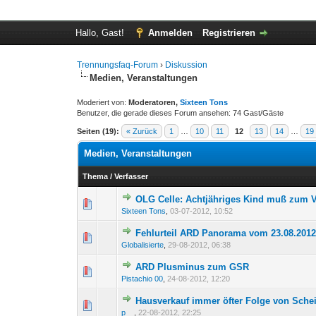
Hallo, Gast!
Anmelden
Registrieren
Trennungsfaq-Forum
›
Diskussion
Medien, Veranstaltungen
Moderiert von:
Moderatoren,
Sixteen Tons
Benutzer, die gerade dieses Forum ansehen: 74 Gast/Gäste
Seiten (19):
« Zurück
1
…
10
11
12
13
14
…
19
Medien, Veranstaltungen
Thema
/
Verfasser
OLG Celle: Achtjähriges Kind muß zum V
0 Bewertung(en) - 0 von 
1
2
Sixteen Tons
,
03-07-2012, 10:52
Fehlurteil ARD Panorama vom 23.08.201
0 Bewertung(en) - 0 von 
1
2
Globalisierte
,
29-08-2012, 06:38
ARD Plusminus zum GSR
0 Bewertung(en) - 0 von 
1
2
Pistachio 00
,
24-08-2012, 12:20
Hausverkauf immer öfter Folge von Sch
0 Bewertung(en) - 0 von 
1
2
p__
,
22-08-2012, 22:25