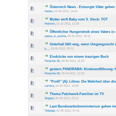
Österreich News - Entsorgte Väter gehen
0 Bewertung(en) - 0 von 
1
2
Hades
,
03-05-2012, 14:43
Mutter wirft Baby vom 5. Stock: TOT
0 Bewertung(en) - 0 von 
1
2
Heinrich
,
21-11-2011, 12:28
Öffentlicher Hungerstreik eines Vaters i
0 Bewertung(en) - 0 von 
1
2
pappa_in_austria
,
09-05-2012, 16:11
Unterhalt fällt weg, wenn Umgangsrecht 
0 Bewertung(en) - 0 von 
1
2
p__
,
03-05-2012, 09:12
Eindrücke von einem traurigen Buch
0 Bewertung(en) - 0 von 
1
2
Pistachio 00
,
08-05-2012, 11:08
gestern PANORAMA: Kindesentführung: 
0 Bewertung(en) - 0 von 
1
2
Pistachio 00
,
29-04-2011, 12:28
"Profil" (A): Löhne: Die Wahrheit über di
0 Bewertung(en) - 0 von 
1
2
carnica
,
03-04-2012, 18:06
Thema Patchwork-Familien im TV
0 Bewertung(en) - 0 von 
1
2
Skipper
,
05-05-2012, 23:12
Laut Bundesarbeitsministerium gehen im
0 Bewertung(en) - 0 von 
1
2
Telepapi
,
02-05-2012, 07:41