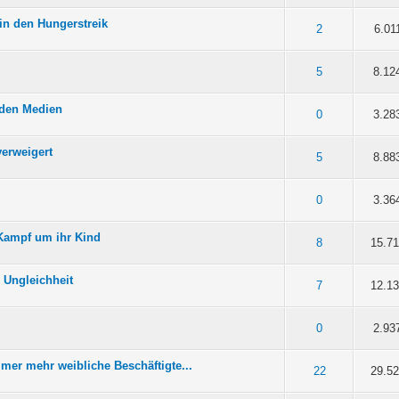
 in den Hungerstreik
5 durchschnittlich
3
4
5
2
6.01
5 durchschnittlich
3
4
5
5
8.12
n den Medien
5 durchschnittlich
3
4
5
0
3.28
verweigert
5 durchschnittlich
3
4
5
5
8.88
5 durchschnittlich
3
4
5
0
3.36
Kampf um ihr Kind
5 durchschnittlich
3
4
5
8
15.7
e Ungleichheit
5 durchschnittlich
3
4
5
7
12.1
5 durchschnittlich
3
4
5
0
2.93
mer mehr weibliche Beschäftigte...
5 durchschnittlich
3
4
5
22
29.5