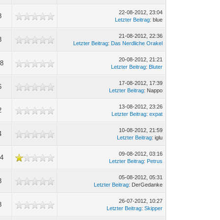
22-08-2012, 23:04
8
Letzter Beitrag
: blue
21-08-2012, 22:36
3
Letzter Beitrag
:
Das Nerdliche Orakel
20-08-2012, 21:21
38
Letzter Beitrag
:
Bluter
17-08-2012, 17:39
6
Letzter Beitrag
: Nappo
13-08-2012, 23:26
2
Letzter Beitrag
:
expat
10-08-2012, 21:59
4
Letzter Beitrag
: iglu
09-08-2012, 03:16
44
Letzter Beitrag
:
Petrus
05-08-2012, 05:31
3
Letzter Beitrag
: DerGedanke
26-07-2012, 10:27
8
Letzter Beitrag
:
Skipper