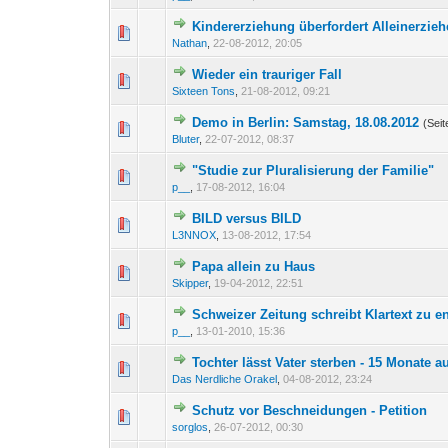
Kindererziehung überfordert Alleinerzieh
0 Bewertung(en) - 0 von 
1
2
Nathan
,
22-08-2012, 20:05
Wieder ein trauriger Fall
0 Bewertung(en) - 0 von 
1
2
Sixteen Tons
,
21-08-2012, 09:21
Demo in Berlin: Samstag, 18.08.2012
(Sei
0 Bewertung(en) - 0 von 
1
2
Bluter
,
22-07-2012, 08:37
"Studie zur Pluralisierung der Familie"
0 Bewertung(en) - 0 von 
1
2
p__
,
17-08-2012, 16:04
BILD versus BILD
0 Bewertung(en) - 0 von 
1
2
L3NNOX
,
13-08-2012, 17:54
Papa allein zu Haus
0 Bewertung(en) - 0 von 
1
2
Skipper
,
19-04-2012, 22:51
Schweizer Zeitung schreibt Klartext zu e
1 Bewertung(en) - 1 von
1
2
p__
,
13-01-2010, 15:36
Tochter lässt Vater sterben - 15 Monate 
0 Bewertung(en) - 0 von 
1
2
Das Nerdliche Orakel
,
04-08-2012, 23:24
Schutz vor Beschneidungen - Petition
0 Bewertung(en) - 0 von 
1
2
sorglos
,
26-07-2012, 00:30