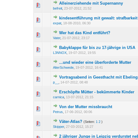
Alleinerziehende mit Supernanny
0 Bewertung(en) - 0 von 
1
2
befreit
,
23-07-2012, 21:52
kindesentführung mit gewalt: strafbarkeit 
0 Bewertung(en) - 0 von 
1
2
expat
,
18-08-2010, 06:30
Wer hat das Kind entführt?
0 Bewertung(en) - 0 von 
1
2
Vater
,
21-07-2012, 23:17
Babyklappe für bis zu 17-jährige in USA
0 Bewertung(en) - 0 von 
1
2
L3NNOX
,
19-07-2012, 19:55
...und wieder eine überforderte Mutter
0 Bewertung(en) - 0 von 
1
2
AlterSchwede
,
19-07-2012, 16:41
Vortragsabend in Geesthacht mit Ebeling
0 Bewertung(en) - 0 von 
1
2
p__
,
14-07-2012, 08:48
Erschöpfte Mütter - bekümmerte Kinder
0 Bewertung(en) - 0 von 
1
2
carnica
,
13-07-2012, 21:15
Von der Mutter missbraucht
0 Bewertung(en) - 0 von 
1
2
Petrus
,
17-06-2012, 00:06
Väter-Atlas?
(Seiten:
1
2
)
0 Bewertung(en) - 0 von 
1
2
Skipper
,
27-03-2012, 15:27
2 jähriger Junge in Leipzig verdurstet n