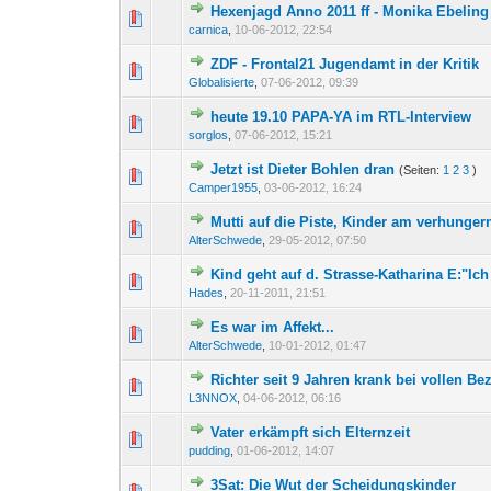
Hexenjagd Anno 2011 ff - Monika Ebeling
0 Bewertung(en) - 0 von 
1
2
carnica
,
10-06-2012, 22:54
ZDF - Frontal21 Jugendamt in der Kritik
0 Bewertung(en) - 0 von 
1
2
Globalisierte
,
07-06-2012, 09:39
heute 19.10 PAPA-YA im RTL-Interview
0 Bewertung(en) - 0 von 
1
2
sorglos
,
07-06-2012, 15:21
Jetzt ist Dieter Bohlen dran
(Seiten:
1
2
3
)
0 Bewertung(en) - 0 von 
1
2
Camper1955
,
03-06-2012, 16:24
Mutti auf die Piste, Kinder am verhunger
0 Bewertung(en) - 0 von 
1
2
AlterSchwede
,
29-05-2012, 07:50
Kind geht auf d. Strasse-Katharina E:"Ich
0 Bewertung(en) - 0 von 
1
2
Hades
,
20-11-2011, 21:51
Es war im Affekt...
0 Bewertung(en) - 0 von 
1
2
AlterSchwede
,
10-01-2012, 01:47
Richter seit 9 Jahren krank bei vollen B
0 Bewertung(en) - 0 von 
1
2
L3NNOX
,
04-06-2012, 06:16
Vater erkämpft sich Elternzeit
0 Bewertung(en) - 0 von 
1
2
pudding
,
01-06-2012, 14:07
3Sat: Die Wut der Scheidungskinder