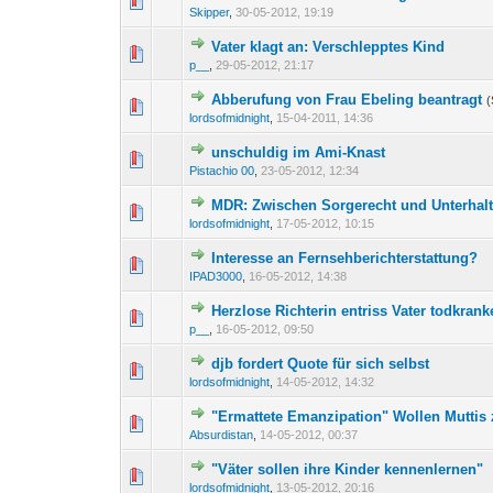
0 Bewertung(en) - 0 von 
1
2
Skipper
,
30-05-2012, 19:19
Vater klagt an: Verschlepptes Kind
0 Bewertung(en) - 0 von 
1
2
p__
,
29-05-2012, 21:17
Abberufung von Frau Ebeling beantragt
(
0 Bewertung(en) - 0 von 
1
2
lordsofmidnight
,
15-04-2011, 14:36
unschuldig im Ami-Knast
0 Bewertung(en) - 0 von 
1
2
Pistachio 00
,
23-05-2012, 12:34
MDR: Zwischen Sorgerecht und Unterhalt
0 Bewertung(en) - 0 von 
1
2
lordsofmidnight
,
17-05-2012, 10:15
Interesse an Fernsehberichterstattung?
0 Bewertung(en) - 0 von 
1
2
IPAD3000
,
16-05-2012, 14:38
Herzlose Richterin entriss Vater todkrank
0 Bewertung(en) - 0 von 
1
2
p__
,
16-05-2012, 09:50
djb fordert Quote für sich selbst
0 Bewertung(en) - 0 von 
1
2
lordsofmidnight
,
14-05-2012, 14:32
"Ermattete Emanzipation" Wollen Muttis
0 Bewertung(en) - 0 von 
1
2
Absurdistan
,
14-05-2012, 00:37
"Väter sollen ihre Kinder kennenlernen"
0 Bewertung(en) - 0 von 
1
2
lordsofmidnight
,
13-05-2012, 20:16