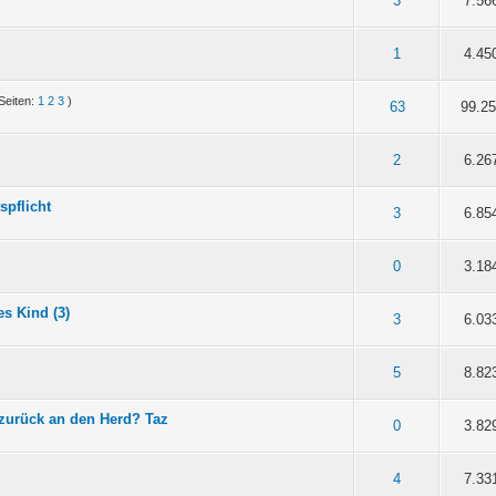
5 durchschnittlich
3
4
5
3
7.56
5 durchschnittlich
3
4
5
1
4.45
Seiten:
1
2
3
)
5 durchschnittlich
3
4
5
63
99.2
5 durchschnittlich
3
4
5
2
6.26
spflicht
5 durchschnittlich
3
4
5
3
6.85
5 durchschnittlich
3
4
5
0
3.18
es Kind (3)
5 durchschnittlich
3
4
5
3
6.03
5 durchschnittlich
3
4
5
5
8.82
 zurück an den Herd? Taz
5 durchschnittlich
3
4
5
0
3.82
5 durchschnittlich
3
4
5
4
7.33