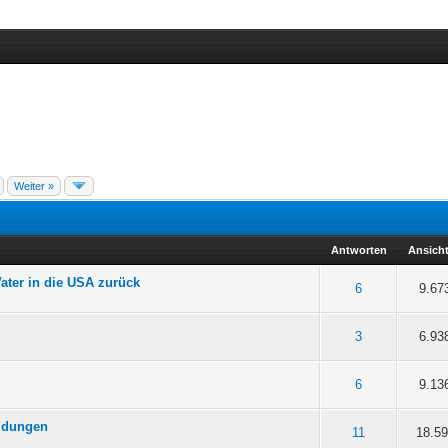
Weiter »
Antworten
Ansich
ater in die USA zurück
5 durchschnittlich
3
4
5
6
9.67
2
5 durchschnittlich
3
4
5
3
6.93
5 durchschnittlich
3
4
5
6
9.13
eidungen
5 durchschnittlich
3
4
5
11
18.5