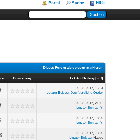
Portal
Suche
Hilfe
Dieses Forum als gelesen markieren
ten
Bewertung
Letzter Beitrag
[
auf
]
30-08-2012, 15:51
3
Letzter Beitrag
:
Das Nerdliche Orakel
29-08-2012, 21:12
8
Letzter Beitrag
:
'c'
29-08-2012, 18:09
6
Letzter Beitrag
:
'c'
26-08-2012, 13:02
99
Letzter Beitrag
: Nappo