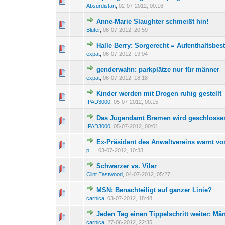
0 Bewertung(en) - 0 von 
1
2
Absurdistan
,
02-07-2012, 00:16
Anne-Marie Slaughter schmeißt hin!
0 Bewertung(en) - 0 von 
1
2
Bluter
,
08-07-2012, 20:59
Halle Berry: Sorgerecht = Aufenthaltsbe
0 Bewertung(en) - 0 von 
1
2
expat
,
06-07-2012, 19:04
genderwahn: parkplätze nur für männer
0 Bewertung(en) - 0 von 
1
2
expat
,
06-07-2012, 18:18
Kinder werden mit Drogen ruhig gestellt
0 Bewertung(en) - 0 von 
1
2
IPAD3000
,
05-07-2012, 00:15
Das Jugendamt Bremen wird geschlossen
0 Bewertung(en) - 0 von 
1
2
IPAD3000
,
05-07-2012, 00:01
Ex-Präsident des Anwaltvereins warnt vo
0 Bewertung(en) - 0 von 
1
2
p__
,
03-07-2012, 10:33
Schwarzer vs. Vilar
0 Bewertung(en) - 0 von 
1
2
Clint Eastwood
,
04-07-2012, 05:27
MSN: Benachteiligt auf ganzer Linie?
0 Bewertung(en) - 0 von 
1
2
carnica
,
03-07-2012, 18:48
Jeden Tag einen Tippelschritt weiter: Mä
0 Bewertung(en) - 0 von 
1
2
carnica
,
27-06-2012, 22:35