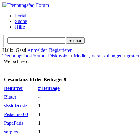
Portal
Suche
Hilfe
Hallo, Gast!
Anmelden
Registrieren
Trennungsfaq-Forum
›
Diskussion
›
Medien, Veranstaltungen
›
geste
Wer schrieb?
Gesamtanzahl der Beiträge: 9
Benutzer
# Beiträge
Bluter
4
sissidieerste
1
Pistachio 00
1
PapaParis
1
sorglos
1