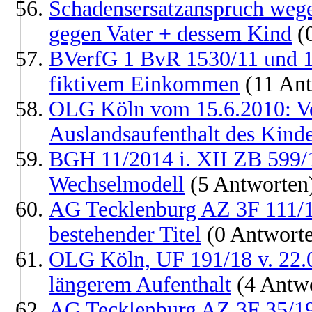
Schadensersatzanspruch wege
gegen Vater + dessem Kind
(
BVerfG 1 BvR 1530/11 und 1
fiktivem Einkommen
(11 Ant
OLG Köln vom 15.6.2010: Vol
Auslandsaufenthalt des Kind
BGH 11/2014 i. XII ZB 599/1
Wechselmodell
(5 Antworten
AG Tecklenburg AZ 3F 111/19
bestehender Titel
(0 Antwort
OLG Köln, UF 191/18 v. 22.0
längerem Aufenthalt
(4 Antw
AG Tecklenburg AZ 3F 35/19 