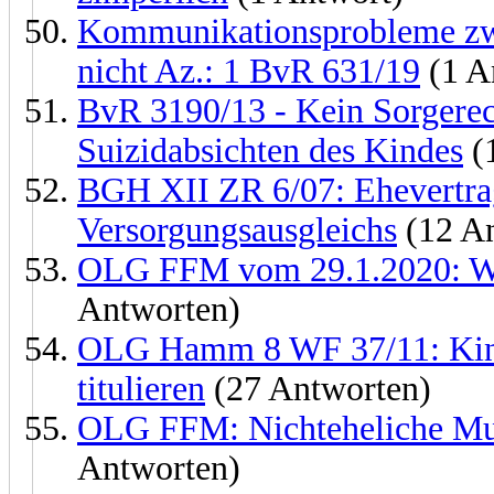
Kommunikationsprobleme zwis
nicht Az.: 1 BvR 631/19
(1 A
BvR 3190/13 - Kein Sorgerech
Suizidabsichten des Kindes
(
BGH XII ZR 6/07: Ehevertrag 
Versorgungsausgleichs
(12 An
OLG FFM vom 29.1.2020: Wec
Antworten)
OLG Hamm 8 WF 37/11: Kindes
titulieren
(27 Antworten)
OLG FFM: Nichteheliche Mutt
Antworten)