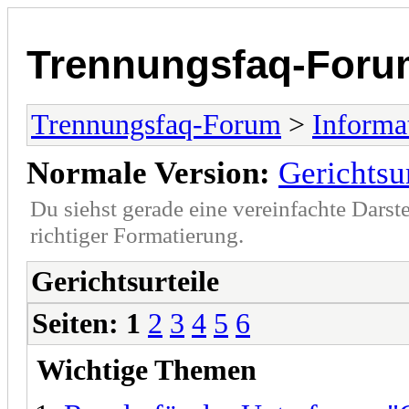
Trennungsfaq-Foru
Trennungsfaq-Forum
>
Informa
Normale Version:
Gerichtsur
Du siehst gerade eine vereinfachte Darst
richtiger Formatierung.
Gerichtsurteile
Seiten:
1
2
3
4
5
6
Wichtige Themen