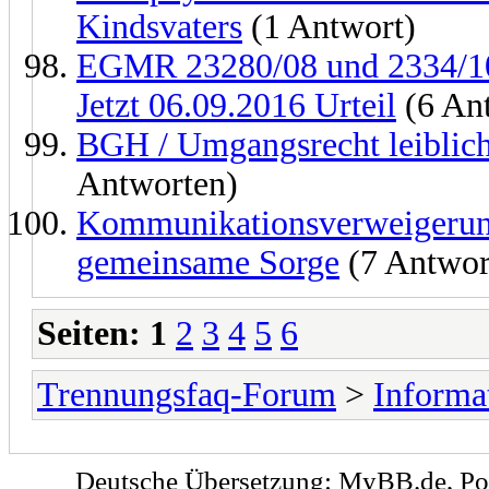
Kindsvaters
(1 Antwort)
EGMR 23280/08 und 2334/10 
Jetzt 06.09.2016 Urteil
(6 An
BGH / Umgangsrecht leiblicher
Antworten)
Kommunikationsverweigerung 
gemeinsame Sorge
(7 Antwor
Seiten:
1
2
3
4
5
6
Trennungsfaq-Forum
>
Informa
Deutsche Übersetzung:
MyBB.de
, P