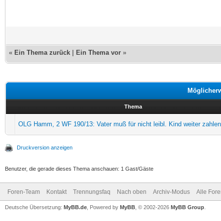
«
Ein Thema zurück
|
Ein Thema vor
»
Möglicher
Thema
OLG Hamm, 2 WF 190/13: Vater muß für nicht leibl. Kind weiter zahlen
Druckversion anzeigen
Benutzer, die gerade dieses Thema anschauen: 1 Gast/Gäste
Foren-Team
Kontakt
Trennungsfaq
Nach oben
Archiv-Modus
Alle For
Deutsche Übersetzung:
MyBB.de
, Powered by
MyBB
, © 2002-2026
MyBB Group
.