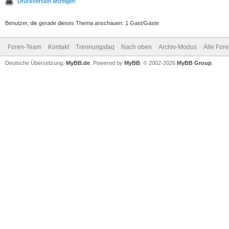
Druckversion anzeigen
Benutzer, die gerade dieses Thema anschauen: 1 Gast/Gäste
Foren-Team
Kontakt
Trennungsfaq
Nach oben
Archiv-Modus
Alle For
Deutsche Übersetzung:
MyBB.de
, Powered by
MyBB
, © 2002-2026
MyBB Group
.