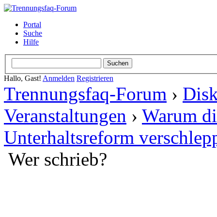
Portal
Suche
Hilfe
Hallo, Gast!
Anmelden
Registrieren
Trennungsfaq-Forum
›
Disk
Veranstaltungen
›
Warum die
Unterhaltsreform verschlep
Wer schrieb?