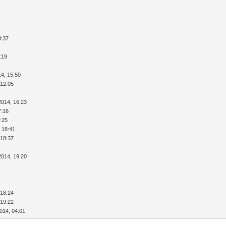
3:37
:19
4, 15:50
 12:05
-2014, 16:23
7:16
:25
 18:41
 18:37
-2014, 19:20
 18:24
 19:22
014, 04:01