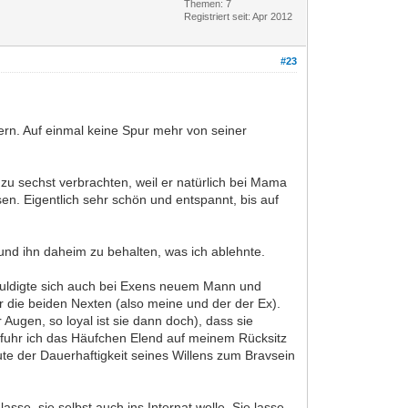
Themen: 7
Registriert seit: Apr 2012
#23
fern. Auf einmal keine Spur mehr von seiner
u sechst verbrachten, weil er natürlich bei Mama
n. Eigentlich sehr schön und entspannt, bis auf
und ihn daheim zu behalten, was ich ablehnte.
huldigte sich auch bei Exens neuem Mann und
 die beiden Nexten (also meine und der der Ex).
 Augen, so loyal ist sie dann doch), dass sie
 fuhr ich das Häufchen Elend auf meinem Rücksitz
aute der Dauerhaftigkeit seines Willens zum Bravsein
asse, sie selbst auch ins Internat wolle. Sie lasse