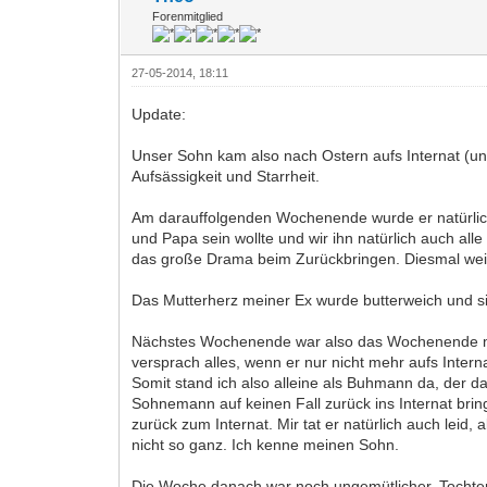
Forenmitglied
27-05-2014, 18:11
Update:
Unser Sohn kam also nach Ostern aufs Internat (unt
Aufsässigkeit und Starrheit.
Am darauffolgenden Wochenende wurde er natürlich
und Papa sein wollte und wir ihn natürlich auch a
das große Drama beim Zurückbringen. Diesmal wein
Das Mutterherz meiner Ex wurde butterweich und si
Nächstes Wochenende war also das Wochenende mei
versprach alles, wenn er nur nicht mehr aufs Inte
Somit stand ich also alleine als Buhmann da, der das
Sohnemann auf keinen Fall zurück ins Internat bri
zurück zum Internat. Mir tat er natürlich auch leid
nicht so ganz. Ich kenne meinen Sohn.
Die Woche danach war noch ungemütlicher. Tochter sch