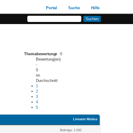
Portal
Suche
Hilfe
Themabewertung:
0
Bewertung(en)
-
0
im
Durchschnitt
1
2
3
4
5
Linearer Modus
Beiträge: 1.092