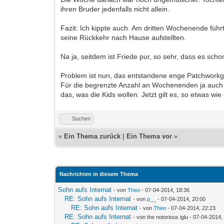
ihren Bruder jedenfalls nicht allein.
Fazit: Ich kippte auch. Am dritten Wochenende füh
seine Rückkehr nach Hause aufstellten.
Na ja, seitdem ist Friede pur, so sehr, dass es schon
Problem ist nun, das entstandene enge Patchworkge
Für die begrenzte Anzahl an Wochenenden ja auch o
das, was die Kids wollen. Jetzt gilt es, so etwas w
Suchen
«
Ein Thema zurück
|
Ein Thema vor
»
Nachrichten in diesem Thema
Sohn aufs Internat
- von
Theo
- 07-04-2014, 18:36
RE: Sohn aufs Internat
- von
p__
- 07-04-2014, 20:00
RE: Sohn aufs Internat
- von
Theo
- 07-04-2014, 22:23
RE: Sohn aufs Internat
- von the notorious iglu - 07-04-2014,