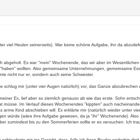
er viel Heulen seinerseits). War keine schöne Aufgabe, ihn da abzulie
 abgeholt. Es war "mein" Wochenende, das wir aber im Wesentlichen z
lle "haben" wollten. Also gemeinsame Unternehmungen, gemeinsame Esse
te nicht nur er, sondern auch seine Schwester.
e schlug mir (unter vier Augen natürlich) vor, das Ganze abzubrechen 
ner Ex, lief aber so ziemlich genauso ab wie das erste. Sohn entsc
rnat müsse. Im Verlauf dieses Wochenendes "kippten" auch nacheinander
 arme Kind abschieben will. Ex erklärte mir (natürlich wieder unter vier
ngen würde (wäre ihre Aufgabe gewesen, da ja "ihr" Wochenende). Also
, aber zumindest bis zu den Sommerferien sollte er es versuchen. Ich tr
leuderte mir ins Gesicht, dass, falls ich ihren Bruder weiterhin dort l