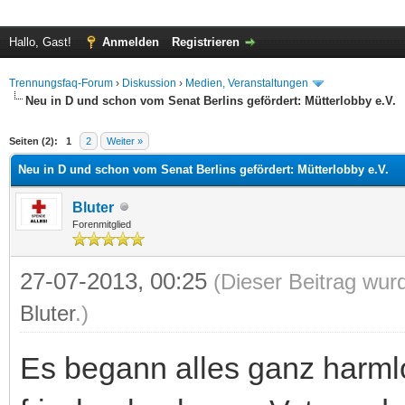
Hallo, Gast!
Anmelden
Registrieren
Trennungsfaq-Forum
›
Diskussion
›
Medien, Veranstaltungen
Neu in D und schon vom Senat Berlins gefördert: Mütterlobby e.V.
 im Durchschnitt
Seiten (2):
1
2
Weiter »
Neu in D und schon vom Senat Berlins gefördert: Mütterlobby e.V.
Bluter
Forenmitglied
27-07-2013, 00:25
(Dieser Beitrag wur
Bluter
.)
Es begann alles ganz harml