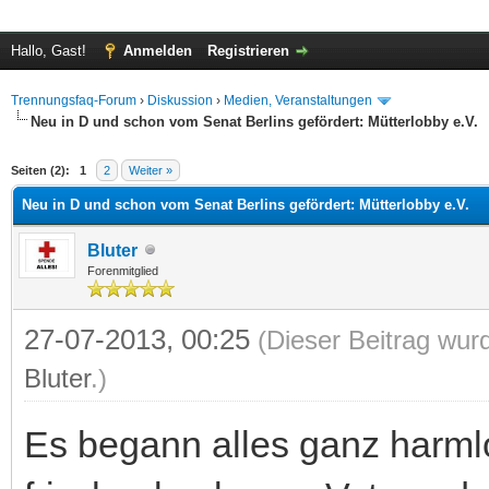
Hallo, Gast!
Anmelden
Registrieren
Trennungsfaq-Forum
›
Diskussion
›
Medien, Veranstaltungen
Neu in D und schon vom Senat Berlins gefördert: Mütterlobby e.V.
 im Durchschnitt
Seiten (2):
1
2
Weiter »
Neu in D und schon vom Senat Berlins gefördert: Mütterlobby e.V.
Bluter
Forenmitglied
27-07-2013, 00:25
(Dieser Beitrag wur
Bluter
.)
Es begann alles ganz harml