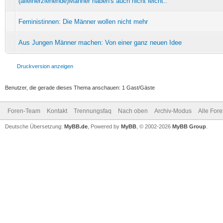
(alleinerziehende)Männer haben's auch nicht leicht..
Feministinnen: Die Männer wollen nicht mehr
Aus Jungen Männer machen: Von einer ganz neuen Idee
Druckversion anzeigen
Benutzer, die gerade dieses Thema anschauen: 1 Gast/Gäste
Foren-Team
Kontakt
Trennungsfaq
Nach oben
Archiv-Modus
Alle For
Deutsche Übersetzung:
MyBB.de
, Powered by
MyBB
, © 2002-2026
MyBB Group
.