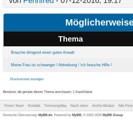
von
Pennfred
- 07-12-2016, 19:17
Möglicherweis
Thema
Brauche dringend einen guten Anwalt
Meine Frau ist schwanger ! Abtreibung ! Ich brauche Hilfe !
Druckversion anzeigen
Benutzer, die gerade dieses Thema anschauen: 1 Gast/Gäste
Foren-Team
Kontakt
Trennungsfaq
Nach oben
Archiv-Modus
Alle For
Deutsche Übersetzung:
MyBB.de
, Powered by
MyBB
, © 2002-2026
MyBB Group
.