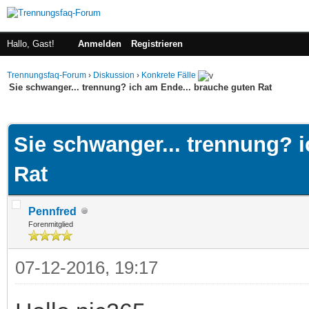
Hallo, Gast!
Anmelden
Registrieren
Trennungsfaq-Forum
›
Diskussion
›
Konkrete Fälle
Sie schwanger... trennung? ich am Ende... brauche guten Rat
 im Durchschnitt
Sie schwanger... trennung? 
Rat
Pennfred
Forenmitglied
07-12-2016, 19:17