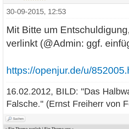
30-09-2015, 12:53
Mit Bitte um Entschuldigung, 
verlinkt (@Admin: ggf. einfü
https://openjur.de/u/852005.
16.02.2012, BILD: "Das Halbwah
Falsche." (Ernst Freiherr von 
Suchen
«
Ein Thema zurück
|
Ein Thema vor
»