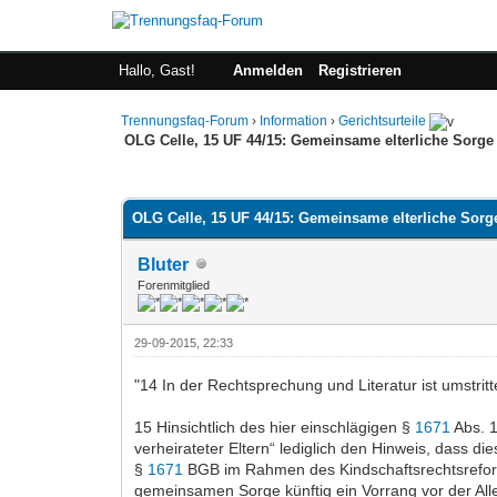
Hallo, Gast!
Anmelden
Registrieren
Trennungsfaq-Forum
›
Information
›
Gerichtsurteile
OLG Celle, 15 UF 44/15: Gemeinsame elterliche Sorge 
0 Bewertung(en) - 0 im Durchschnitt
1
2
3
4
5
OLG Celle, 15 UF 44/15: Gemeinsame elterliche Sorge
Bluter
Forenmitglied
29-09-2015, 22:33
"14 In der Rechtsprechung und Literatur ist umstrit
15 Hinsichtlich des hier einschlägigen §
1671
Abs. 1
verheirateter Eltern“ lediglich den Hinweis, dass di
§
1671
BGB im Rahmen des Kindschaftsrechtsreform
gemeinsamen Sorge künftig ein Vorrang vor der Alle