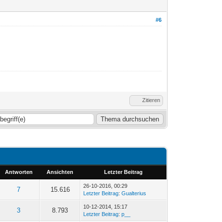
#6
Zitieren
Antworten
Ansichten
Letzter Beitrag
26-10-2016, 00:29
7
15.616
Letzter Beitrag
:
Gualterius
10-12-2014, 15:17
3
8.793
Letzter Beitrag
:
p__