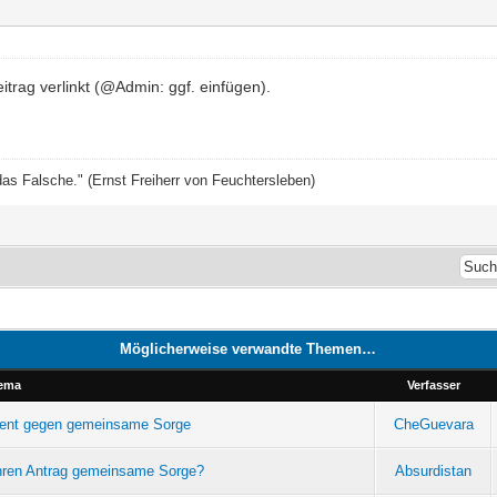
eitrag verlinkt (@Admin: ggf. einfügen).
das Falsche." (Ernst Freiherr von Feuchtersleben)
Möglicherweise verwandte Themen…
ema
Verfasser
ment gegen gemeinsame Sorge
CheGuevara
ahren Antrag gemeinsame Sorge?
Absurdistan