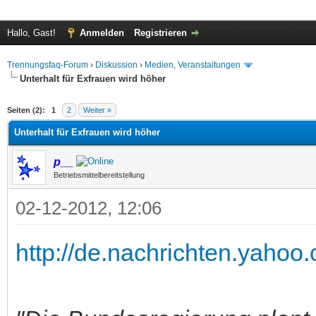
Hallo, Gast!
Anmelden
Registrieren
Trennungsfaq-Forum
›
Diskussion
›
Medien, Veranstaltungen
Unterhalt für Exfrauen wird höher
 im Durchschnitt
Seiten (2):
1
2
Weiter »
Unterhalt für Exfrauen wird höher
p__
Betriebsmittelbereitstellung
02-12-2012, 12:06
http://de.nachrichten.yahoo