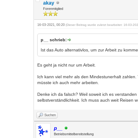
akay
Forenmitglied
16-03-2021, 00:20
(Dieser Beitrag wurde zuletzt bearbeitet: 16-03-2
p__ schrieb:
Ist das Auto alternativlos, um zur Arbeit zu komm
Es geht ja nicht nur um Arbeit.
Ich kann viel mehr als den Mindestunerhalt zahlen.
müsste ich auch mehr arbeiten.
Denke ich da falsch? Weil soweit ich es verstande
selbstverständlichkeit. Ich muss auch weit Reise
Suchen
p__
Betriebsmittelbereitstellung