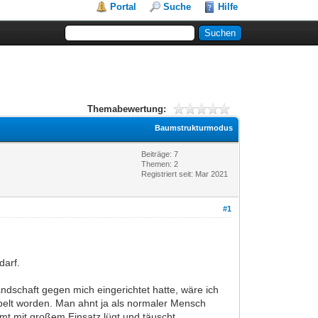
Portal
Suche
Hilfe
Themabewertung:
Baumstrukturmodus
Beiträge: 7
Themen: 2
Registriert seit: Mar 2021
#1
darf.
dschaft gegen mich eingerichtet hatte, wäre ich
elt worden. Man ahnt ja als normaler Mensch
mt mit großem Einsatz lügt und täuscht.