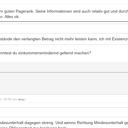
sehr guten Pagerank. Seine Informationen sind auch relativ gut und dur
. Alles ok.
mstände den verlangten Betrag nicht mehr leisten kann, ich mit Existe
konntest du einkommensmindernd geltend machen?
021, 00:06 von
akay
.)
indesunterhalt dagegen streng. Und wenns Richtung Mindesunterhalt ge
eine Obliegenheit zur Insolvenz hast.