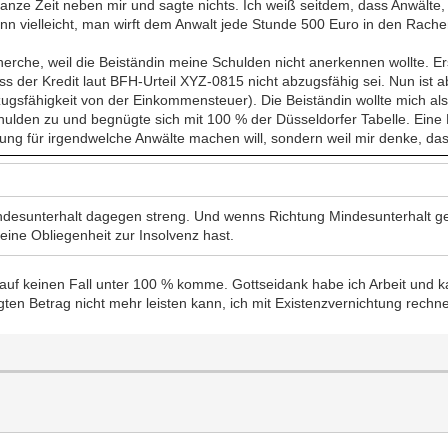
anze Zeit neben mir und sagte nichts. Ich weiß seitdem, dass Anwälte,
n vielleicht, man wirft dem Anwalt jede Stunde 500 Euro in den Rache
cherche, weil die Beiständin meine Schulden nicht anerkennen wollte. E
 der Kredit laut BFH-Urteil XYZ-0815 nicht abzugsfähig sei. Nun ist a
bzugsfähigkeit von der Einkommensteuer). Die Beiständin wollte mich 
chulden zu und begnügte sich mit 100 % der Düsseldorfer Tabelle. Ein
erbung für irgendwelche Anwälte machen will, sondern weil mir denke, d
indesunterhalt dagegen streng. Und wenns Richtung Mindesunterhalt ge
eine Obliegenheit zur Insolvenz hast.
ich auf keinen Fall unter 100 % komme. Gottseidank habe ich Arbeit und 
en Betrag nicht mehr leisten kann, ich mit Existenzvernichtung rechn