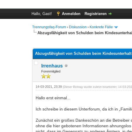
Hallo, Gast!
Anmelden
Registrieren
Trennungsfaq-Forum
›
Diskussion
›
Konkrete Fälle
Abzugsfähigkeit von Schulden beim Kindesunterhal
0 Bewertung(en) - 0 im Durchschnitt
1
2
3
4
5
Abzugsfähigkeit von Schulden beim Kindesunterhalt
Irrenhaus
Forenmitglied
14-03-2021, 23:39
(Dieser Beitrag wurde zuletzt bearbeitet: 14-03-2
Hallo erst einmal...
Ich schreibe in diesem Unterforum, da ich in „Famil
Zunächst ein großes Dankeschön an die Betreiber d
ohne die hier gebotenen Informationen ahnungslos
nicht, dass im Gegensatz zu anderen Ämtern, in de