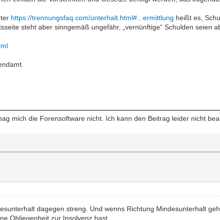
nter
https://trennungsfaq.com/unterhalt.html#...ermittlung
heißt es, Schu
sseite steht aber sinngemäß ungefähr, „vernünftige“ Schulden seien a
tml
gendamt.
mag mich die Forensoftware nicht. Ich kann den Beitrag leider nicht be
ndesunterhalt dagegen streng. Und wenns Richtung Mindesunterhalt geh
ne Obliegenheit zur Insolvenz hast.