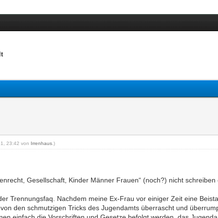
t
021, 23:42 von
Irrenhaus
.)
ienrecht, Gesellschaft, Kinder Männer Frauen“ (noch?) nicht schreiben 
er Trennungsfaq. Nachdem meine Ex-Frau vor einiger Zeit eine Beistan
 von den schmutzigen Tricks des Jugendamts überrascht und überrump
nen einfach die Vorschriften und Gesetze befolgt werden, das Jugenda