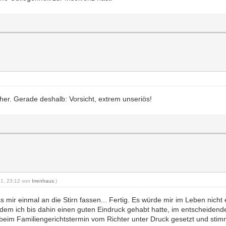
cher. Gerade deshalb: Vorsicht, extrem unseriös!
021, 23:12 von
Irrenhaus
.)
ss mir einmal an die Stirn fassen... Fertig. Es würde mir im Leben nich
dem ich bis dahin einen guten Eindruck gehabt hatte, im entscheidenden
m Familiengerichtstermin vom Richter unter Druck gesetzt und stimmte