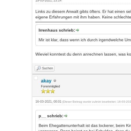
15-03-2021, 23:14
Links zu diesem Anwalt gibts öfters. Er hat einen 
eigene Erfahrungen mit ihm haben. Keine schlechten
Irrenhaus schrieb:
Mir ist klar, dass wenn ich durch irgendwelche U
Wieviel konntest du denn anrechnen lassen, was 
Suchen
akay
Forenmitglied
16-03-2021, 00:01
(Dieser Beitrag wurde zuletzt bearbeitet: 16-03-2
p__ schrieb:
Beim Ehegattenunterhalt ist das lockerer, beim K
vergessen. Dann heisst es bei Schulden, dass du 