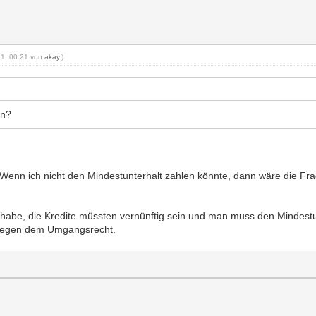
021, 00:21 von
akay
.)
en?
 Wenn ich nicht den Mindestunterhalt zahlen könnte, dann wäre die Frag
n habe, die Kredite müssten vernünftig sein und man muss den Mindest
n wegen dem Umgangsrecht.