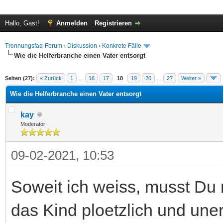
Hallo, Gast!
Anmelden
Registrieren
Trennungsfaq-Forum
›
Diskussion
›
Konkrete Fälle
Wie die Helferbranche einen Vater entsorgt
 im Durchschnitt
Seiten (27):
« Zurück
1
…
16
17
18
19
20
…
27
Weiter »
Wie die Helferbranche einen Vater entsorgt
kay
Moderator
09-02-2021, 10:53
Soweit ich weiss, musst Du
das Kind ploetzlich und une