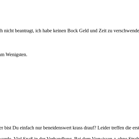
ch nicht beantragt, ich habe keinen Bock Geld und Zeit zu verschwende
 am Wenigsten.
oder bist Du einfach nur beneidenswert krass drauf? Leider treffen die 
t wurde. Viel Spaß in der Verhandlung. Bei dem Vorwissen + ohne Straf