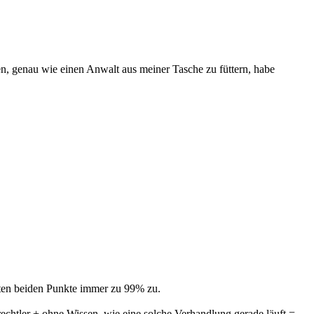
n, genau wie einen Anwalt aus meiner Tasche zu füttern, habe
ersten beiden Punkte immer zu 99% zu.
rechtler + ohne Wissen, wie eine solche Verhandlung gerade läuft =