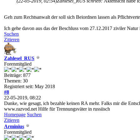
(22-05-2019, 02:54)
Zahlesel_RUS schrieb:
Aktensicht habe i
Geh zum Rechtsanwalt der soll sich Beiordnen lassen als Pflichtverte
Ich gehe davon aus das der Beschluss vom 27.12.2017 ziviler Natur is
Suchen
Zitieren
Zahlesel_RUS
Forenmitglied
Beiträge: 877
Themen: 30
Registriert seit: May 2018
#8
22-05-2019, 08:22
Danke, wie gesagt, ich bezahle keinen RA mehr. Falks mir die Ents
www.razvod.net Hilfe für Trennungsväter in russiisch
Homepage
Suchen
Zitieren
Arminius
Forenmitglied