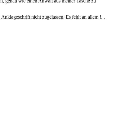
en, genau wie einen Anwalt aus meiner Tasche zu
nklageschrift nicht zugelassen. Es fehlt an allem !...