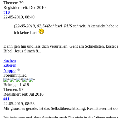
Themen: 39
Registriert seit: Dec 2010
#10
22-05-2019, 08:40
(22-05-2019, 02:54)
Zahlesel_RUS schrieb:
Aktensicht habe i
ich keine Lust
Dann geh hin und lass dich verurteilen. Geht am Schnellsten, kostet
Bibel, Jesus Sirach 8.1
Suchen
Zitieren
Nappo
Forenmitglied
Beiträge: 1.418
Themen: 97
Registriert seit: Jul 2016
#11
22-05-2019, 08:53
Mir graust es gerade. Ist das Selbstüberschätzung, Realitätsverlust 
Ich behaupte mal, dass Strafrecht auch Dir nicht in die Wiege geleg