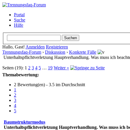
Portal
Suche
Hilfe
Hallo, Gast!
Anmelden
Registrieren
Trennungsfaq-Forum
›
Diskussion
›
Konkrete Fälle
Unterhaltspflichtverletzung Hauptverhandlung. Was muss ich beacht
Seiten (19):
1
2
3
4
5
…
19
Weiter »
Themabewertung:
2 Bewertung(en) - 3.5 im Durchschnitt
1
2
3
4
5
Baumstrukturmodus
Unterhaltspflichtverletzung Hauptverhandlung. Was muss ich b