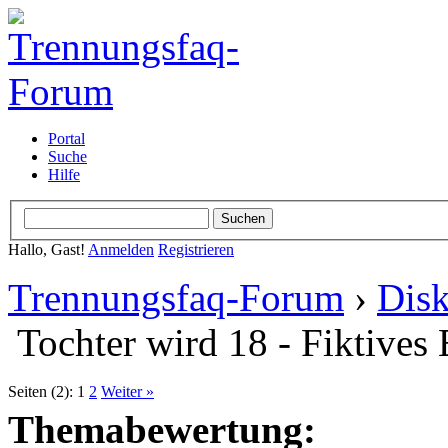
Portal
Suche
Hilfe
Hallo, Gast!
Anmelden
Registrieren
Trennungsfaq-Forum
›
Disk
Tochter wird 18 - Fiktives
Seiten (2):
1
2
Weiter »
Themabewertung: