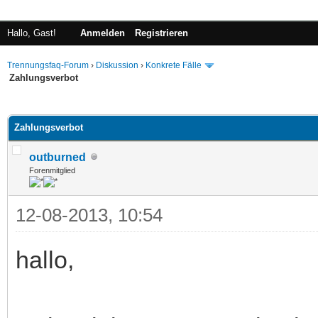
Hallo, Gast!
Anmelden
Registrieren
Trennungsfaq-Forum
›
Diskussion
›
Konkrete Fälle
Zahlungsverbot
 im Durchschnitt
Zahlungsverbot
outburned
Forenmitglied
12-08-2013, 10:54
hallo,