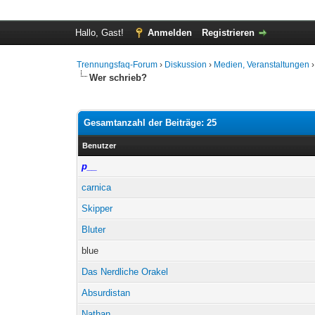
Hallo, Gast!
Anmelden
Registrieren
Trennungsfaq-Forum
›
Diskussion
›
Medien, Veranstaltungen
Wer schrieb?
Gesamtanzahl der Beiträge: 25
Benutzer
p__
carnica
Skipper
Bluter
blue
Das Nerdliche Orakel
Absurdistan
Nathan