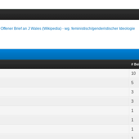
›
Offener Brief an J Wales (Wikipedia) - wg. feministisch/genderistischer Ideologie
# Be
10
5
3
3
1
1
1
1