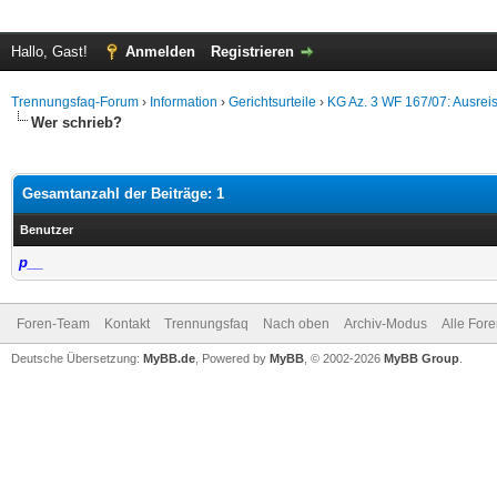
Hallo, Gast!
Anmelden
Registrieren
Trennungsfaq-Forum
›
Information
›
Gerichtsurteile
›
KG Az. 3 WF 167/07: Ausreis
Wer schrieb?
Gesamtanzahl der Beiträge: 1
Benutzer
p__
Foren-Team
Kontakt
Trennungsfaq
Nach oben
Archiv-Modus
Alle For
Deutsche Übersetzung:
MyBB.de
, Powered by
MyBB
, © 2002-2026
MyBB Group
.