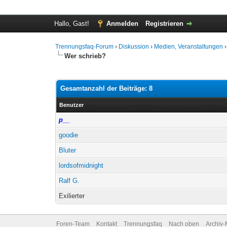
Hallo, Gast!
Anmelden
Registrieren
Trennungsfaq-Forum
›
Diskussion
›
Medien, Veranstaltungen
Wer schrieb?
Gesamtanzahl der Beiträge: 8
Benutzer
p__
goodie
Bluter
lordsofmidnight
Ralf G.
Exilierter
Foren-Team
Kontakt
Trennungsfaq
Nach oben
Archiv