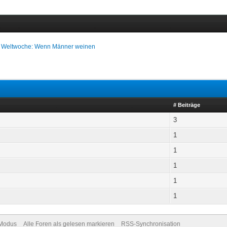
›
Weltwoche: Wenn Männer weinen
# Beiträge
3
1
1
1
1
1
-Modus
Alle Foren als gelesen markieren
RSS-Synchronisation