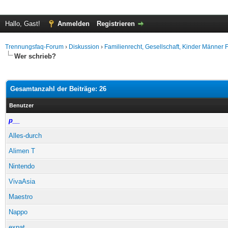
Hallo, Gast!
Anmelden
Registrieren
Trennungsfaq-Forum
›
Diskussion
›
Familienrecht, Gesellschaft, Kinder Männer 
Wer schrieb?
Gesamtanzahl der Beiträge: 26
Benutzer
p__
Alles-durch
Alimen T
Nintendo
VivaAsia
Maestro
Nappo
expat