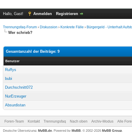
Hallo, Gast!
Anmelden
Registrieren
Trennungsfaq-Forum
›
Diskussion
›
Konkrete Fälle
›
Bürgergeld - Unterhalt Aufs
Wer schrieb?
Gesamtanzahl der Beiträge: 9
Benutzer
Ruffys
bubi
Durchschnitt072
NurErzeuger
Absurdistan
Foren-Team
Kontakt
Trennungsfaq
Nach oben
Archiv-Modus
Alle For
Deutsche Übersetzung:
MyBB.de
, Powered by
MyBB
, © 2002-2026
MyBB Group
.