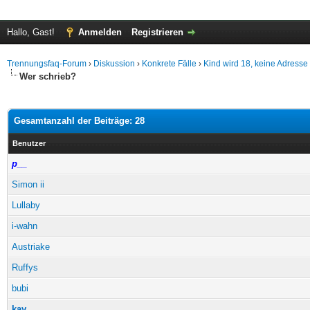
Hallo, Gast!
Anmelden
Registrieren
Trennungsfaq-Forum
›
Diskussion
›
Konkrete Fälle
›
Kind wird 18, keine Adress
Wer schrieb?
Gesamtanzahl der Beiträge: 28
Benutzer
p__
Simon ii
Lullaby
i-wahn
Austriake
Ruffys
bubi
kay