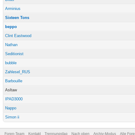
Arminius
Sixteen Tons
beppo
Clint Eastwood
Nathan
Seditionist
bubble
Zahlesel_RUS
Barbouille
Asltaw
IPAD3000
Nappo
Simon ii
Foren-Team
Kontakt
Trennungsfaq
Nach oben
Archiv-Modus
Alle For