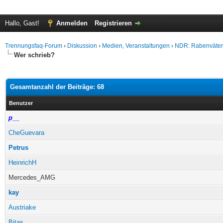
Hallo, Gast!
Anmelden
Registrieren
Trennungsfaq-Forum
›
Diskussion
›
Medien, Veranstaltungen
›
NDR: Rabenväter 
Wer schrieb?
Gesamtanzahl der Beiträge: 68
Benutzer
p__
CheGuevara
Petrus
HeinrichH
Mercedes_AMG
kay
Austriake
Bitas