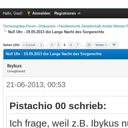
Hallo, Gast!
Anmelden
Registrieren
Trennungsfaq-Forum
›
Diskussion
›
Familienrecht, Gesellschaft, Kinder Männer 
Null Uhr - 19.05.2013 die Lange Nacht des Sorgerechts
.5 im Durchschnitt
Seiten (20):
« Zurück
1
…
3
4
5
6
7
…
20
Weiter »
Null Uhr - 19.05.2013 die Lange Nacht des Sorgerechts
Ibykus
Unregistered
21-06-2013, 00:53
Pistachio 00 schrieb:
Ich frage, weil z.B. Ibykus