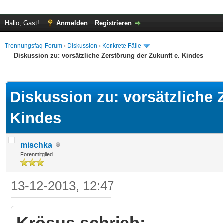
Hallo, Gast!
Anmelden
Registrieren
Trennungsfaq-Forum
›
Diskussion
›
Konkrete Fälle
Diskussion zu: vorsätzliche Zerstörung der Zukunft e. Kindes
 im Durchschnitt
Diskussion zu: vorsätzliche 
Kindes
mischka
Forenmitglied
13-12-2013, 12:47
Krösus schrieb: