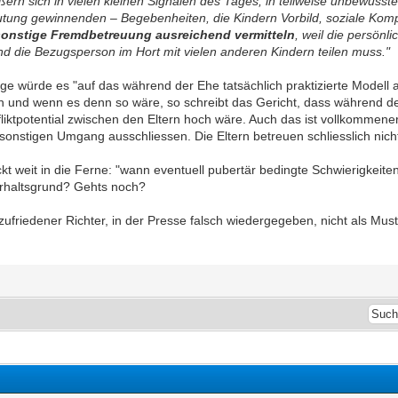
rn sich in vielen kleinen Signalen des Tages, in teilweise unbewusster
eutung gewinnenden – Begebenheiten, die Kindern Vorbild, soziale Kompe
sonstige Fremdbetreuung ausreichend vermitteln
, weil die persönl
Kind die Bezugsperson im Hort mit vielen anderen Kindern teilen muss."
ge würde es "auf das während der Ehe tatsächlich praktizierte Modell
en und wenn es denn so wäre, so schreibt das Gericht, dass während de
Konfliktpotential zwischen den Eltern hoch wäre. Auch das ist vollkomm
stigen Umgang ausschliessen. Die Eltern betreuen schliesslich nicht 
ckt weit in die Ferne: "wann eventuell pubertär bedingte Schwierigkeite
terhaltsgrund? Gehts noch?
friedener Richter, in der Presse falsch wiedergegeben, nicht als Muste