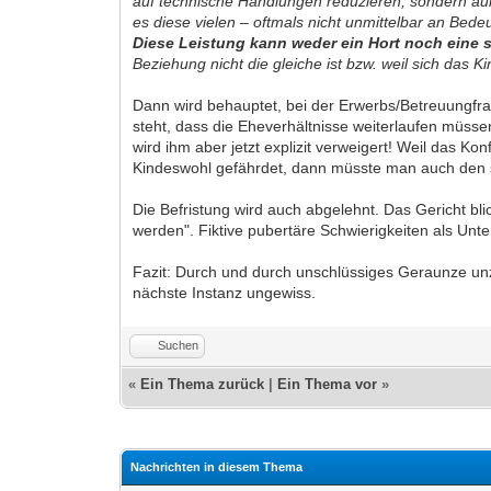
auf technische Handlungen reduzieren, sondern äuße
es diese vielen – oftmals nicht unmittelbar an Bed
Diese Leistung kann weder ein Hort noch eine 
Beziehung nicht die gleiche ist bzw. weil sich das 
Dann wird behauptet, bei der Erwerbs/Betreuungfra
steht, dass die Eheverhältnisse weiterlaufen müss
wird ihm aber jetzt explizit verweigert! Weil das 
Kindeswohl gefährdet, dann müsste man auch den son
Die Befristung wird auch abgelehnt. Das Gericht bli
werden". Fiktive pubertäre Schwierigkeiten als Un
Fazit: Durch und durch unschlüssiges Geraunze unzu
nächste Instanz ungewiss.
Suchen
«
Ein Thema zurück
|
Ein Thema vor
»
Nachrichten in diesem Thema