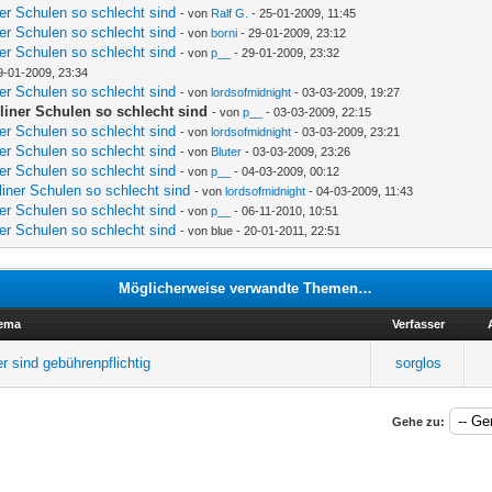
ner Schulen so schlecht sind
- von
Ralf G.
- 25-01-2009, 11:45
ner Schulen so schlecht sind
- von
borni
- 29-01-2009, 23:12
ner Schulen so schlecht sind
- von
p__
- 29-01-2009, 23:32
9-01-2009, 23:34
ner Schulen so schlecht sind
- von
lordsofmidnight
- 03-03-2009, 19:27
rliner Schulen so schlecht sind
- von
p__
- 03-03-2009, 22:15
ner Schulen so schlecht sind
- von
lordsofmidnight
- 03-03-2009, 23:21
ner Schulen so schlecht sind
- von
Bluter
- 03-03-2009, 23:26
ner Schulen so schlecht sind
- von
p__
- 04-03-2009, 00:12
liner Schulen so schlecht sind
- von
lordsofmidnight
- 04-03-2009, 11:43
ner Schulen so schlecht sind
- von
p__
- 06-11-2010, 10:51
ner Schulen so schlecht sind
- von blue - 20-01-2011, 22:51
Möglicherweise verwandte Themen…
ema
Verfasser
r sind gebührenpflichtig
sorglos
Gehe zu: