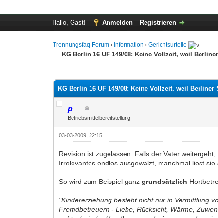
Hallo, Gast!
Anmelden
Registrieren
Trennungsfaq-Forum
›
Information
›
Gerichtsurteile
KG Berlin 16 UF 149/08: Keine Vollzeit, weil Berlin
0 Bewertung(en) - 0 im Durchschnitt
1
2
3
4
5
KG Berlin 16 UF 149/08: Keine Vollzeit, weil Berliner
p__
Betriebsmittelbereitstellung
03-03-2009, 22:15
Revision ist zugelassen. Falls der Vater weitergeh
Irrelevantes endlos ausgewalzt, manchmal liest sie
So wird zum Beispiel ganz
grundsätzlich
Hortbetre
"Kindererziehung besteht nicht nur in Vermittlung 
Fremdbetreuern - Liebe, Rücksicht, Wärme, Zuwendu