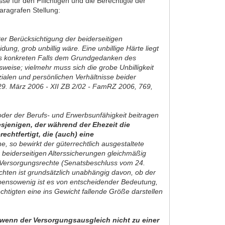
e für den Pflichtigen und die Berechtigte der
aragrafen Stellung:
er Berücksichtigung der beiderseitigen
, grob unbillig wäre. Eine unbillige Härte liegt
es konkreten Falls dem Grundgedanken des
weise; vielmehr muss sich die grobe Unbilligkeit
ialen und persönlichen Verhältnisse beider
9. März 2006 - XII ZB 2/02 - FamRZ 2006, 769,
 oder der Berufs- und Erwerbsunfähigkeit beitragen
jenigen, der während der Ehezeit die
chtfertigt, die (auch) eine
 so bewirkt der güterrechtlich ausgestaltete
eiderseitigen Alterssicherungen gleichmäßig
e Versorgungsrechte (Senatsbeschluss vom 24.
hten ist grundsätzlich unabhängig davon, ob der
Ebensowenig ist es von entscheidender Bedeutung,
tigten eine ins Gewicht fallende Größe darstellen
wenn der Versorgungsausgleich nicht zu einer