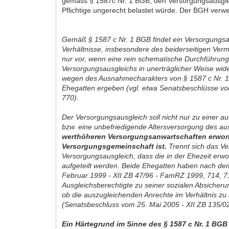
gemäss § 1587c Nr. 1 BGB, den Versorgungsausgleich
Pflichtige ungerecht belastet würde. Der BGH verwe
Gemäß § 1587 c Nr. 1 BGB findet ein Versorgungsaus
Verhältnisse, insbesondere des beiderseitigen Ver
nur vor, wenn eine rein schematische Durchführu
Versorgungsausgleichs in unerträglicher Weise wide
wegen des Ausnahmecharakters von § 1587 c Nr. 1 B
Ehegatten ergeben (vgl. etwa Senatsbeschlüsse v
770).
Der Versorgungsausgleich soll nicht nur zu einer a
bzw. eine unbefriedigende Altersversorgung des au
werthöheren Versorgungsanwartschaften erworbe
Versorgungsgemeinschaft ist.
Trennt sich das Ve
Versorgungsausgleich, dass die in der Ehezeit er
aufgeteilt werden. Beide Ehegatten haben nach de
Februar 1999 - XII ZB 47/96 - FamRZ 1999, 714, 71
Ausgleichsberechtigte zu seiner sozialen Absicher
ob die auszugleichenden Anrechte im Verhältnis z
(Senatsbeschluss vom 25. Mai 2005 - XII ZB 135/
Ein Härtegrund im Sinne des § 1587 c Nr. 1 BG