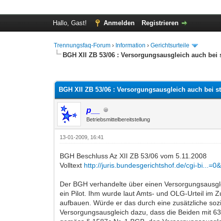
Hallo, Gast!
Anmelden
Registrieren
Trennungsfaq-Forum
›
Information
›
Gerichtsurteile
BGH XII ZB 53/06 : Versorgungsausgleich auch bei 
0 Bewertung(en) - 0 im Durchschnitt
1
2
3
4
5
BGH XII ZB 53/06 : Versorgungsausgleich auch bei s
p__
Betriebsmittelbereitstellung
13-01-2009, 16:41
BGH Beschluss Az XII ZB 53/06 vom 5.11.2008
Volltext
http://juris.bundesgerichtshof.de/cgi-bi...
Der BGH verhandelte über einen Versorgungsausgleich
ein Pilot. Ihm wurde laut Amts- und OLG-Urteil im
aufbauen. Würde er das durch eine zusätzliche sozi
Versorgungsausgleich dazu, dass die Beiden mit 63