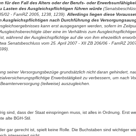
 für den Fall des Alters oder der Berufs- oder Erwerbsunfähigkei
zu Lasten des Ausgleichspflichtigen führen würde
(Senatsbeschlüss
135/02 - FamRZ 2005, 1238, 1239).
Allerdings liegen diese Vorauss
Ausgleichspflichtigen nach Durchführung des Versorgungsausglei
Ausgleichsergebnisses kann erst ausgegangen werden, sofern im Zeitp
Ausgleichsberechtigte über eine im Verhältnis zum Ausgleichspflichtig
 ist, während der Ausgleichspflichtige auf die von ihm ehezeitlich erw
. etwa Senatsbeschluss vom 25. April 2007 - XII ZB 206/06 - FamRZ 20
699).
zung seiner Versorgungsbezüge grundsätzlich nicht daran gehindert, n
ialversicherungspflichtige Erwerbstätigkeit zu verbessern, um nach V
 Beamtenversorgung (teilweise) auszugleichen.
g sind, dass der Staat einspringen muss, ist alles in Ordnung. Erst wen
te alte BGH-Stil.
r gar gerecht ist, spielt keine Rolle. Die Buchstaben sind wichtiger wie
ch interessiert nicht.