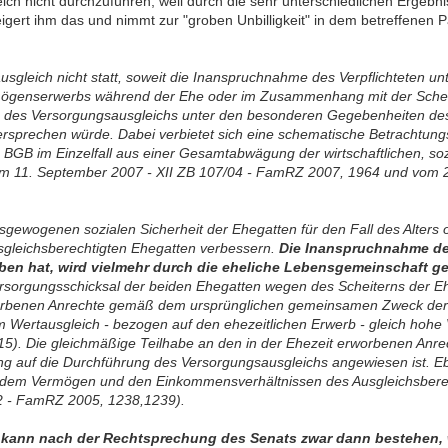
 nicht durchzuführen, weil durch die sehr unterschiedlichen Ergebniss
igert ihm das und nimmt zur "groben Unbilligkeit" in dem betreffenen P
gleich nicht statt, soweit die Inanspruchnahme des Verpflichteten unt
mögenserwerbs während der Ehe oder im Zusammenhang mit der Scheidung
ng des Versorgungsausgleichs unter den besonderen Gegebenheiten d
rsprechen würde. Dabei verbietet sich eine schematische Betrachtungs
GB im Einzelfall aus einer Gesamtabwägung der wirtschaftlichen, soz
om 11. September 2007 - XII ZB 107/04 - FamRZ 2007, 1964 und vom 2
usgewogenen sozialen Sicherheit der Ehegatten für den Fall des Alters
sgleichsberechtigten Ehegatten verbessern.
Die Inanspruchnahme des
n hat, wird vielmehr durch die eheliche Lebensgemeinschaft gere
rsorgungsschicksal der beiden Ehegatten wegen des Scheiterns der Ehe,
worbenen Anrechte gemäß dem ursprünglichen gemeinsamen Zweck der b
m Wertausgleich - bezogen auf den ehezeitlichen Erwerb - gleich hoh
5). Die gleichmäßige Teilhabe an den in der Ehezeit erworbenen Anrec
ung auf die Durchführung des Versorgungsausgleichs angewiesen ist. 
u dem Vermögen und den Einkommensverhältnissen des Ausgleichsberech
02 - FamRZ 2005, 1238,1239).
B kann nach der Rechtsprechung des Senats zwar dann bestehen, 