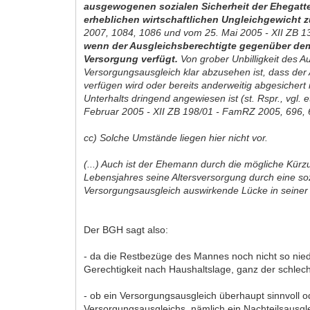
ausgewogenen sozialen Sicherheit der Ehegatten
erheblichen wirtschaftlichen Ungleichgewicht 
2007, 1084, 1086 und vom 25. Mai 2005 - XII ZB 
wenn der Ausgleichsberechtigte gegenüber dem 
Versorgung verfügt.
Von grober Unbilligkeit des 
Versorgungsausgleich klar abzusehen ist, dass der 
verfügen wird oder bereits anderweitig abgesichert
Unterhalts dringend angewiesen ist (st. Rspr., vgl
Februar 2005 - XII ZB 198/01 - FamRZ 2005, 696, 
cc) Solche Umstände liegen hier nicht vor.
(...) Auch ist der Ehemann durch die mögliche Kür
Lebensjahres seine Altersversorgung durch eine soz
Versorgungsausgleich auswirkende Lücke in seiner
Der BGH sagt also:
- da die Restbezüge des Mannes noch nicht so niedri
Gerechtigkeit nach Haushaltslage, ganz der schlech
- ob ein Versorgungsausgleich überhaupt sinnvoll ode
Versorgungsausgleichs, nämlich ein Nachteilsausglei