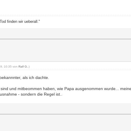
od finden wir ueberall."
009, 10:35 von
Ralf G.
.)
kannnter, als ich dachte.
en sind und mitbeommen haben, wie Papa ausgenommen wurde... meine l
usnahme - sondern die Regel ist..