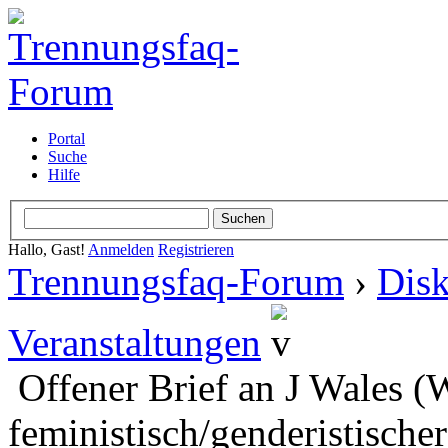
Portal
Suche
Hilfe
Hallo, Gast!
Anmelden
Registrieren
Trennungsfaq-Forum
›
Disk
Veranstaltungen
Offener Brief an J Wales (
feministisch/genderistische