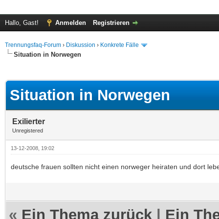
Hallo, Gast!
Anmelden
Registrieren
Trennungsfaq-Forum
›
Diskussion
›
Konkrete Fälle
Situation in Norwegen
 im Durchschnitt
Situation in Norwegen
Exilierter
Unregistered
13-12-2008, 19:02
deutsche frauen sollten nicht einen norweger heiraten und dort le
«
Ein Thema zurück
|
Ein Th