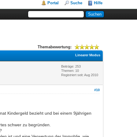
Portal
Suche
Hilfe
Themabewertung:
Linearer Modus
Beiträge: 253
Themen: 10
Registriert seit: Aug 2010
#10
onat Kindergeld bezieht und bei einem 9jährigen
ortes schwer zu begründen.
?
len ist und eine Verwertung der Immoblie, wie