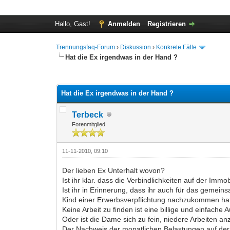
Hallo, Gast!
Anmelden
Registrieren
Trennungsfaq-Forum
›
Diskussion
›
Konkrete Fälle
Hat die Ex irgendwas in der Hand ?
1 Bewertung(en) - 5 im Durchschnitt
1
2
3
4
5
Hat die Ex irgendwas in der Hand ?
Terbeck
Forenmitglied
11-11-2010, 09:10
Der lieben Ex Unterhalt wovon?
Ist ihr klar. dass die Verbindlichkeiten auf der Imm
Ist ihr in Erinnerung, dass ihr auch für das gemei
Kind einer Erwerbsverpflichtung nachzukommen ha
Keine Arbeit zu finden ist eine billige und einfa
Oder ist die Dame sich zu fein, niedere Arbeiten
Der Nachweis der monatlichen Belastungen auf der 