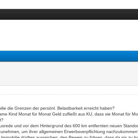
obilie die Grenzen der persönl. Belastbarkeit erreicht haben?
nsame Kind Monat für Monat Geld zufließt aus KU, dass sie Monat für M
t?
che Ausrede und vor dem Hintergrund des 600 km entfernten neuen Stand
 anzunehmen, um ihrer allgemeinen Erwerbsverpflichtung nachzukommen
Immobilie dürften ausreichen, den Beweis zu führen, dass da nix zu ho