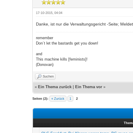
17-10-2015, 04:04
Danke, ist nur die Verwaltungsgericht -Seite; Meld
remember
Don´t let the bastards get you down!
and
This machine kills [feminists]!
(Donovan)
Suchen
«
Ein Thema zurück
|
Ein Thema vor
»
Seiten (2):
« Zurück
1
2
Them