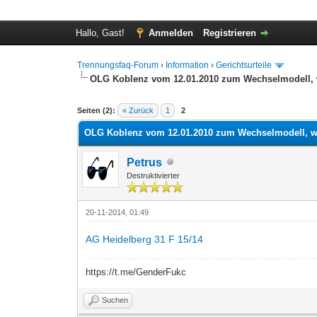
Hallo, Gast!
Anmelden
Registrieren
Trennungsfaq-Forum
›
Information
›
Gerichtsurteile
OLG Koblenz vom 12.01.2010 zum Wechselmodell, we
0 Bewertung(en) - 0 im Durchschnitt
1
2
3
4
5
Seiten (2):
« Zurück
1
2
OLG Koblenz vom 12.01.2010 zum Wechselmodell, wei
Petrus
Destruktivierter
20-11-2014, 01:49
AG Heidelberg 31 F 15/14
https://t.me/GenderFukc
Suchen