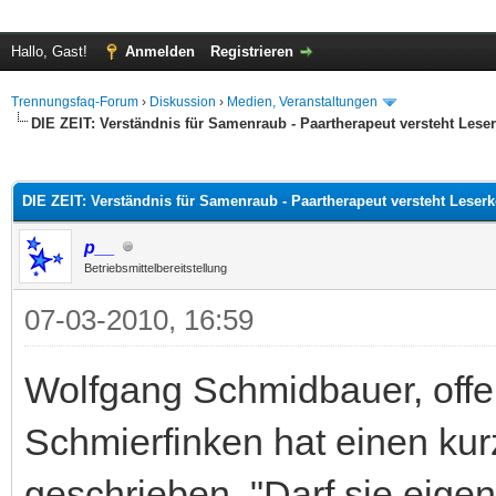
Hallo, Gast!
Anmelden
Registrieren
Trennungsfaq-Forum
›
Diskussion
›
Medien, Veranstaltungen
DIE ZEIT: Verständnis für Samenraub - Paartherapeut versteht Les
 im Durchschnitt
DIE ZEIT: Verständnis für Samenraub - Paartherapeut versteht Lese
p__
Betriebsmittelbereitstellung
07-03-2010, 16:59
Wolfgang Schmidbauer, offen
Schmierfinken hat einen kur
geschrieben, "Darf sie eig