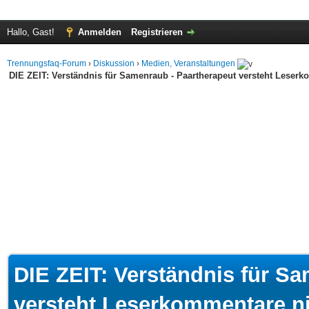
Hallo, Gast!
Anmelden
Registrieren
Trennungsfaq-Forum
›
Diskussion
›
Medien, Veranstaltungen
DIE ZEIT: Verständnis für Samenraub - Paartherapeut versteht Leserk
DIE ZEIT: Verständnis für S
versteht Leserkommentare n