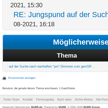
2021, 15:30
RE: Jungspund auf der Suc
08-2021, 16:18
Möglicherweis
Thema
auf der Suche nach namhaften "pro"-Stimmen zum gemSR ...
Druckversion anzeigen
Benutzer, die gerade dieses Thema anschauen: 1 Gast/Gäste
Foren-Team
Kontakt
Trennungsfaq
Nach oben
Archiv-Modus
Alle For
Deutsche Übersetzung:
MyBB.de
, Powered by
MyBB
, © 2002-2026
MyBB Group
.