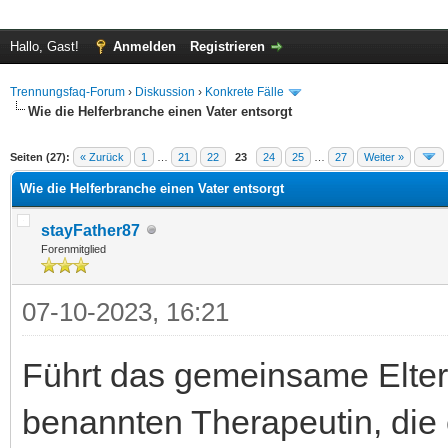
Hallo, Gast!
Anmelden
Registrieren
Trennungsfaq-Forum
›
Diskussion
›
Konkrete Fälle
Wie die Helferbranche einen Vater entsorgt
 im Durchschnitt
Seiten (27):
« Zurück
1
…
21
22
23
24
25
…
27
Weiter »
Wie die Helferbranche einen Vater entsorgt
stayFather87
Forenmitglied
07-10-2023, 16:21
Führt das gemeinsame Elter
benannten Therapeutin, die e