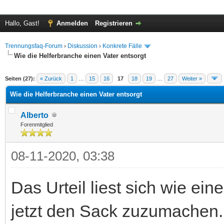
Hallo, Gast!
Anmelden
Registrieren
Trennungsfaq-Forum
›
Diskussion
›
Konkrete Fälle
Wie die Helferbranche einen Vater entsorgt
 im Durchschnitt
Seiten (27):
« Zurück
1
…
15
16
17
18
19
…
27
Weiter »
Wie die Helferbranche einen Vater entsorgt
Alberto
Forenmitglied
08-11-2020, 03:38
Das Urteil liest sich wie ei
jetzt den Sack zuzumachen.