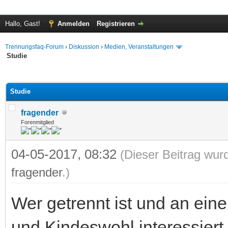
Hallo, Gast!
Anmelden
Registrieren
Trennungsfaq-Forum
›
Diskussion
›
Medien, Veranstaltungen
Studie
 im Durchschnitt
Studie
fragender
Forenmitglied
04-05-2017, 08:32
(Dieser Beitrag wur
fragender
.)
Wer getrennt ist und an ei
und Kindeswohl interessiert 