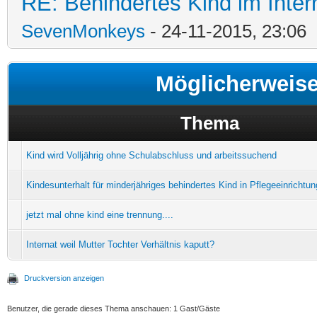
RE: Behindertes Kind im Interna
SevenMonkeys
- 24-11-2015, 23:06
Möglicherweis
Thema
Kind wird Volljährig ohne Schulabschluss und arbeitssuchend
Kindesunterhalt für minderjähriges behindertes Kind in Pflegeeinrichtu
jetzt mal ohne kind eine trennung....
Internat weil Mutter Tochter Verhältnis kaputt?
Druckversion anzeigen
Benutzer, die gerade dieses Thema anschauen: 1 Gast/Gäste