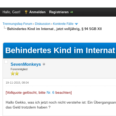
Hallo, Gast!
Anmelden
Registrieren
Trennungsfaq-Forum
›
Diskussion
›
Konkrete Fälle
Behindertes Kind im Internat , jetzt volljährig, § 94 SGB XII
 im Durchschnitt
Behindertes Kind im Internat ,
SevenMonkeys
Forenmitglied
19-11-2015, 08:04
[Vollquote gelöscht, bitte
Nr. 6
beachten]
Hallo Gekko, was ich jetzt noch nicht verstehe ist: Ein Übergangsa
das Geld trotzdem haben ?