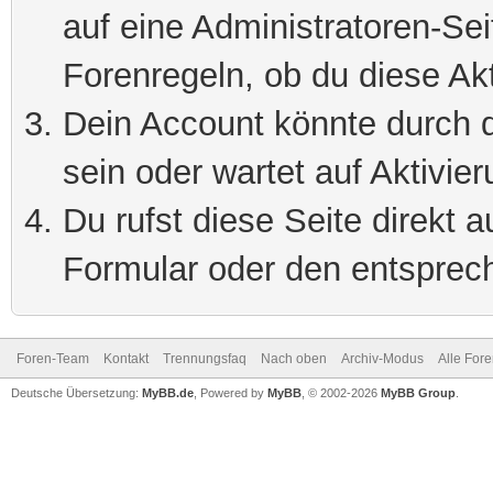
auf eine Administratoren-Se
Forenregeln, ob du diese Akt
Dein Account könnte durch d
sein oder wartet auf Aktivier
Du rufst diese Seite direkt 
Formular oder den entsprec
Foren-Team
Kontakt
Trennungsfaq
Nach oben
Archiv-Modus
Alle For
Deutsche Übersetzung:
MyBB.de
, Powered by
MyBB
, © 2002-2026
MyBB Group
.