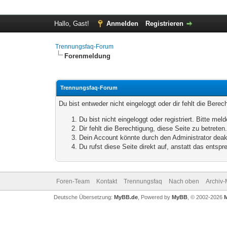
Hallo, Gast!
Anmelden
Registrieren
Trennungsfaq-Forum
Forenmeldung
Trennungsfaq-Forum
Du bist entweder nicht eingeloggt oder dir fehlt die Bere
Du bist nicht eingeloggt oder registriert. Bitte m
Dir fehlt die Berechtigung, diese Seite zu betrete
Dein Account könnte durch den Administrator deakt
Du rufst diese Seite direkt auf, anstatt das ents
Foren-Team
Kontakt
Trennungsfaq
Nach oben
Archiv
Deutsche Übersetzung:
MyBB.de
, Powered by
MyBB
, © 2002-2026