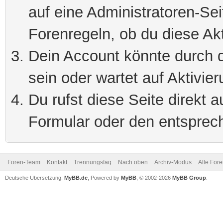
auf eine Administratoren-Se
Forenregeln, ob du diese Akt
Dein Account könnte durch d
sein oder wartet auf Aktivier
Du rufst diese Seite direkt 
Formular oder den entsprec
Foren-Team
Kontakt
Trennungsfaq
Nach oben
Archiv-Modus
Alle For
Deutsche Übersetzung:
MyBB.de
, Powered by
MyBB
, © 2002-2026
MyBB Group
.