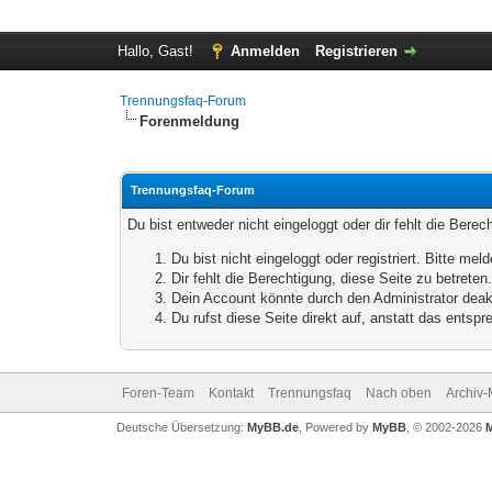
Hallo, Gast!
Anmelden
Registrieren
Trennungsfaq-Forum
Forenmeldung
Trennungsfaq-Forum
Du bist entweder nicht eingeloggt oder dir fehlt die Bere
Du bist nicht eingeloggt oder registriert. Bitte m
Dir fehlt die Berechtigung, diese Seite zu betrete
Dein Account könnte durch den Administrator deakt
Du rufst diese Seite direkt auf, anstatt das ents
Foren-Team
Kontakt
Trennungsfaq
Nach oben
Archiv
Deutsche Übersetzung:
MyBB.de
, Powered by
MyBB
, © 2002-2026