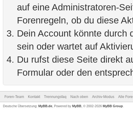
auf eine Administratoren-Se
Forenregeln, ob du diese Akt
Dein Account könnte durch d
sein oder wartet auf Aktivier
Du rufst diese Seite direkt 
Formular oder den entsprec
Foren-Team
Kontakt
Trennungsfaq
Nach oben
Archiv-Modus
Alle For
Deutsche Übersetzung:
MyBB.de
, Powered by
MyBB
, © 2002-2026
MyBB Group
.