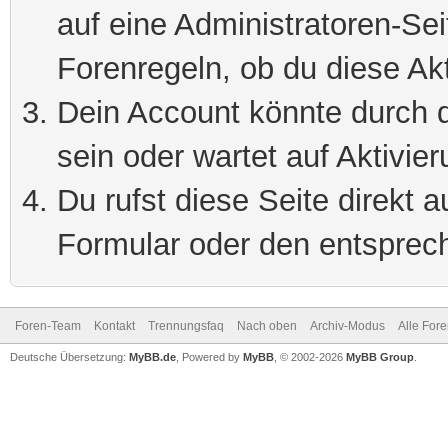
auf eine Administratoren-Se
Forenregeln, ob du diese Akt
Dein Account könnte durch d
sein oder wartet auf Aktivier
Du rufst diese Seite direkt 
Formular oder den entsprec
Foren-Team
Kontakt
Trennungsfaq
Nach oben
Archiv-Modus
Alle For
Deutsche Übersetzung:
MyBB.de
, Powered by
MyBB
, © 2002-2026
MyBB Group
.