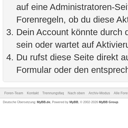
auf eine Administratoren-Se
Forenregeln, ob du diese Akt
Dein Account könnte durch d
sein oder wartet auf Aktivier
Du rufst diese Seite direkt 
Formular oder den entsprec
Foren-Team
Kontakt
Trennungsfaq
Nach oben
Archiv-Modus
Alle For
Deutsche Übersetzung:
MyBB.de
, Powered by
MyBB
, © 2002-2026
MyBB Group
.